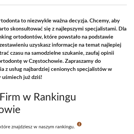
Facebook
X
Pinterest
WhatsApp
LinkedIn
Email
(Twitter)
todonta to niezwykle ważna decyzja. Chcemy, aby
rto skonsultować się z najlepszymi specjalistami. Dla
king ortodontów, które powstało na podstawie
 zestawieniu uzyskasz informacje na temat najlepiej
rać czasu na samodzielne szukanie, zaufaj opinii
o ortodontę w Częstochowie. Zapraszamy do
ia z usług najbardziej cenionych specjalistów w
 uśmiech już dziś!
 Firm w Rankingu
owie
 które znajdziesz w naszym rankingu.