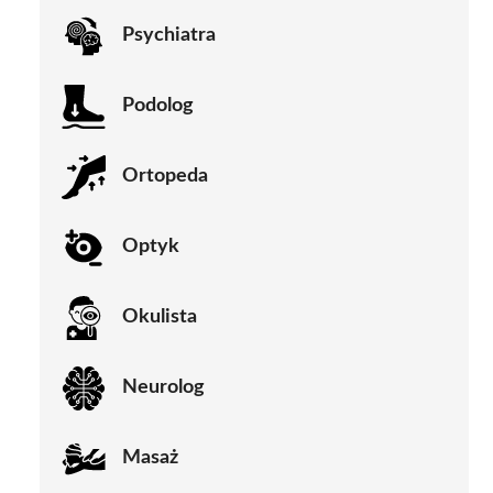
Psychiatra
Podolog
Ortopeda
Optyk
Okulista
Neurolog
Masaż