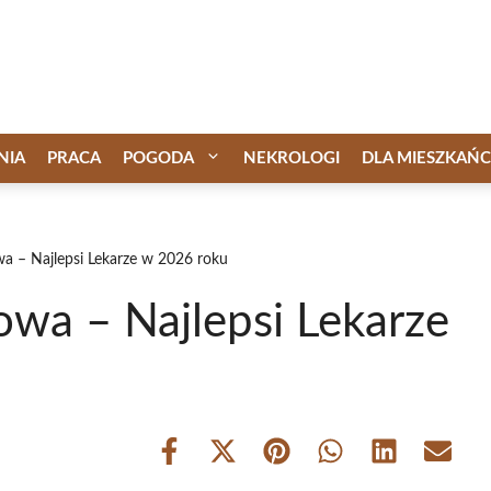
NIA
PRACA
POGODA
NEKROLOGI
DLA MIESZKAŃ
a – Najlepsi Lekarze w 2026 roku
wa – Najlepsi Lekarze
Share
Share
Share
Share
Share
Share
on
on
on
on
on
on