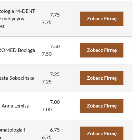
atologia M-DENT
7.75
z medycyny
Zobacz Firmę
7.75
wa
7.50
 PROMED Bociąga
Zobacz Firmę
7.50
7.25
eata Sobocińska
Zobacz Firmę
7.25
7.00
, Anna Lemisz
Zobacz Firmę
7.00
matologia i
6.75
Zobacz Firmę
a
6.75