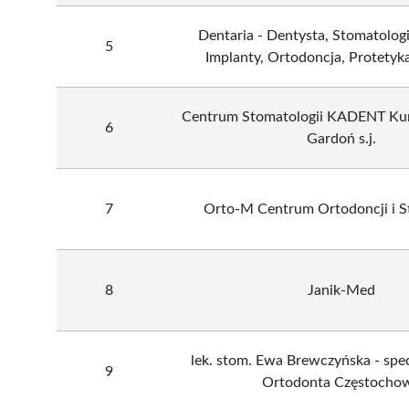
Dentaria - Dentysta, Stomatologi
5
Implanty, Ortodoncja, Protetyka
Centrum Stomatologii KADENT Kun
6
Gardoń s.j.
7
Orto-M Centrum Ortodoncji i S
8
Janik-Med
lek. stom. Ewa Brewczyńska - spec
9
Ortodonta Częstocho