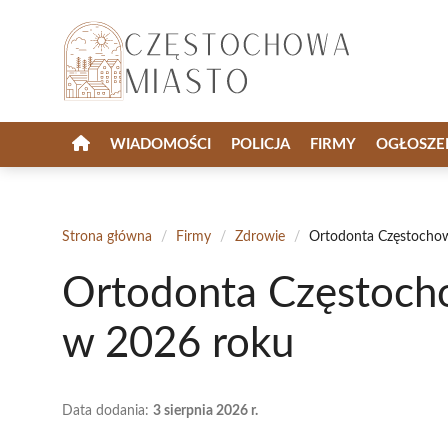
Przejdź
do
treści
WIADOMOŚCI
POLICJA
FIRMY
OGŁOSZE
Strona główna
/
Firmy
/
Zdrowie
/
Ortodonta Częstochow
Ortodonta Częstocho
w 2026 roku
Data dodania:
3 sierpnia 2026 r.