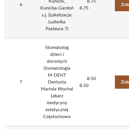
Kunicki,
8.75
6
Zob
Kunicka-Gardoń
8.75
s.j. (Lokalizacja:
Ludwika
Pasteura 7)
Stomatolog
dzieci i
dorosłych
Stomatologia
M-DENT
8.50
7
Dentysta
Zob
8.50
Mariola Wochal
Lekarz
medycyny
estetycznej
Częstochowa