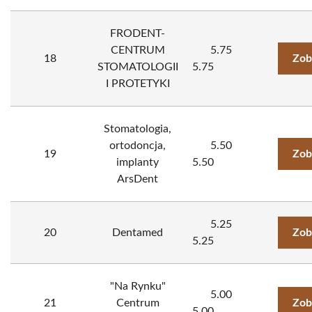
FRODENT-
CENTRUM
5.75
18
Zob
STOMATOLOGII
5.75
I PROTETYKI
Stomatologia,
ortodoncja,
5.50
19
Zob
implanty
5.50
ArsDent
5.25
20
Dentamed
Zob
5.25
"Na Rynku"
5.00
21
Centrum
Zob
5.00