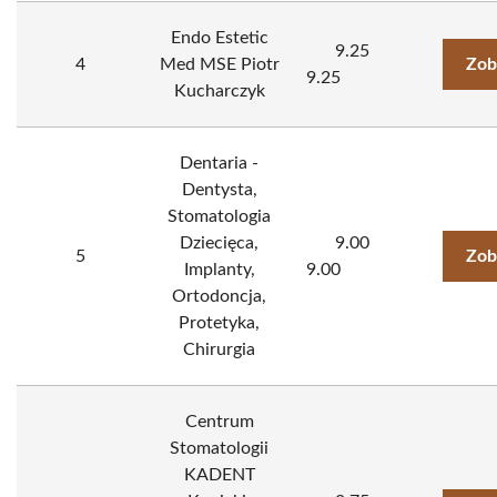
Endo Estetic
9.25
4
Med MSE Piotr
Zob
9.25
Kucharczyk
Dentaria -
Dentysta,
Stomatologia
Dziecięca,
9.00
5
Zob
Implanty,
9.00
Ortodoncja,
Protetyka,
Chirurgia
Centrum
Stomatologii
KADENT