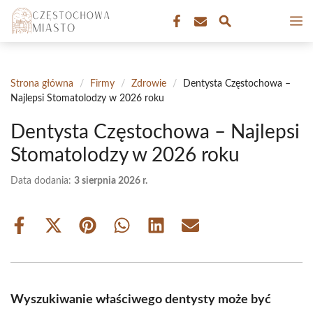
Przejdź
M
do
treści
Strona główna
/
Firmy
/
Zdrowie
/
Dentysta Częstochowa –
Najlepsi Stomatolodzy w 2026 roku
Dentysta Częstochowa – Najlepsi
Stomatolodzy w 2026 roku
Data dodania:
3 sierpnia 2026 r.
Share
Share
Share
Share
Share
Share
on
on
on
on
on
on
Facebook
X
Pinterest
WhatsApp
LinkedIn
Email
(Twitter)
Wyszukiwanie właściwego dentysty może być