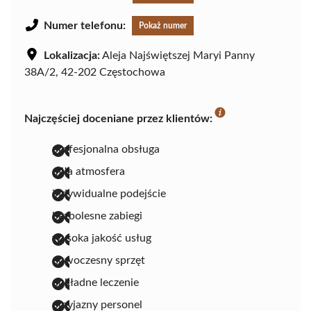
Numer telefonu:
Pokaż numer
Lokalizacja:
Aleja Najświętszej Maryi Panny
38A/2, 42-202 Częstochowa
Najczęściej doceniane przez klientów:
profesjonalna obsługa
miła atmosfera
indywidualne podejście
bezbolesne zabiegi
wysoka jakość usług
nowoczesny sprzęt
dokładne leczenie
przyjazny personel