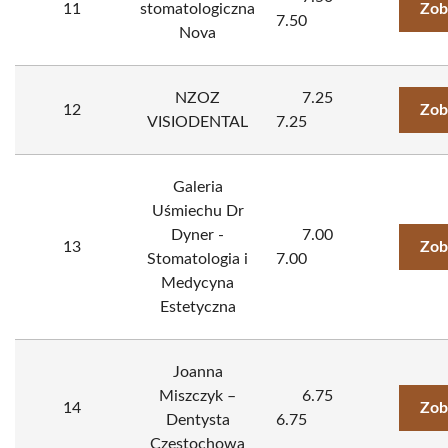
11
stomatologiczna
Zob
7.50
Nova
NZOZ
7.25
12
Zob
VISIODENTAL
7.25
Galeria
Uśmiechu Dr
Dyner -
7.00
13
Zob
Stomatologia i
7.00
Medycyna
Estetyczna
Joanna
Miszczyk –
6.75
14
Zob
Dentysta
6.75
Częstochowa