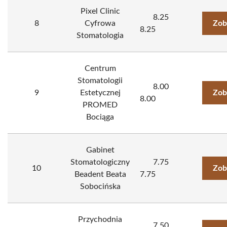
Pixel Clinic
8.25
8
Cyfrowa
Zob
8.25
Stomatologia
Centrum
Stomatologii
8.00
9
Estetycznej
Zob
8.00
PROMED
Bociąga
Gabinet
Stomatologiczny
7.75
10
Zob
Beadent Beata
7.75
Sobocińska
Przychodnia
7.50