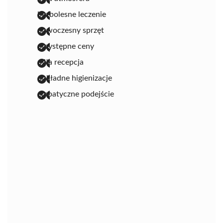
bezbolesne leczenie
nowoczesny sprzęt
przystępne ceny
miła recepcja
dokładne higienizacje
empatyczne podejście