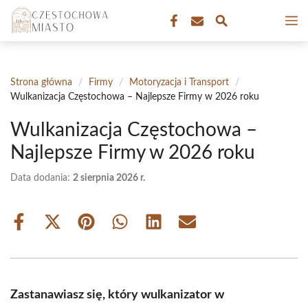
Przejdź
M
do
treści
Strona główna
/
Firmy
/
Motoryzacja i Transport
/
Wulkanizacja Częstochowa – Najlepsze Firmy w 2026 roku
Wulkanizacja Częstochowa –
Najlepsze Firmy w 2026 roku
Data dodania:
2 sierpnia 2026 r.
Share
Share
Share
Share
Share
Share
on
on
on
on
on
on
Facebook
X
Pinterest
WhatsApp
LinkedIn
Email
(Twitter)
Zastanawiasz się, który wulkanizator w