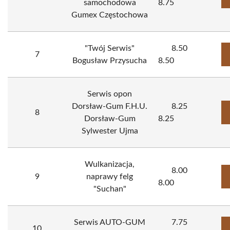
samochodowa
8.75
Gumex Częstochowa
"Twój Serwis"
8.50
7
Bogusław Przysucha
8.50
Serwis opon
Dorsław-Gum F.H.U.
8.25
8
Dorsław-Gum
8.25
Sylwester Ujma
Wulkanizacja,
8.00
9
naprawy felg
8.00
"Suchan"
Serwis AUTO-GUM
7.75
10