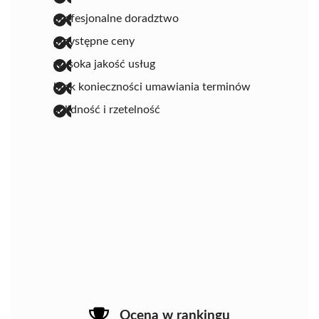
profesjonalne doradztwo
przystępne ceny
wysoka jakość usług
brak konieczności umawiania terminów
solidność i rzetelność
Ocena w rankingu