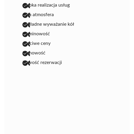
szybka realizacja usług
miła atmosfera
dokładne wyważanie kół
terminowość
uczciwe ceny
fachowość
łatwość rezerwacji