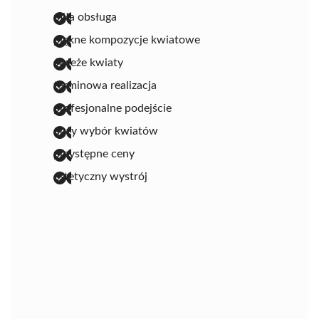
miła obsługa
piękne kompozycje kwiatowe
świeże kwiaty
terminowa realizacja
profesjonalne podejście
duży wybór kwiatów
przystępne ceny
estetyczny wystrój