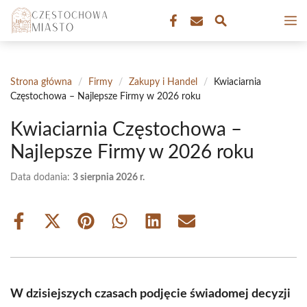
Przejdź
M
do
treści
Strona główna
/
Firmy
/
Zakupy i Handel
/
Kwiaciarnia
Częstochowa – Najlepsze Firmy w 2026 roku
Kwiaciarnia Częstochowa –
Najlepsze Firmy w 2026 roku
Data dodania:
3 sierpnia 2026 r.
Share
Share
Share
Share
Share
Share
on
on
on
on
on
on
Facebook
X
Pinterest
WhatsApp
LinkedIn
Email
(Twitter)
W dzisiejszych czasach podjęcie świadomej decyzji