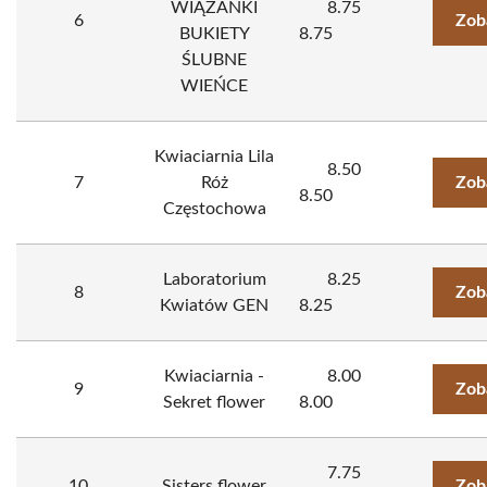
WIĄZANKI
8.75
6
Zob
BUKIETY
8.75
ŚLUBNE
WIEŃCE
Kwiaciarnia Lila
8.50
7
Róż
Zob
8.50
Częstochowa
Laboratorium
8.25
8
Zob
Kwiatów GEN
8.25
Kwiaciarnia -
8.00
9
Zob
Sekret flower
8.00
7.75
10
Sisters flower
Zob