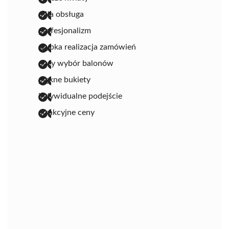
miła obsługa
profesjonalizm
szybka realizacja zamówień
duży wybór balonów
piękne bukiety
indywidualne podejście
atrakcyjne ceny