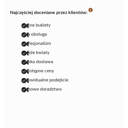
Najczęściej doceniane przez klientów:
piękne bukiety
miła obsługa
profesjonalizm
świeże kwiaty
szybka dostawa
przystępne ceny
indywidualne podejście
fachowe doradztwo