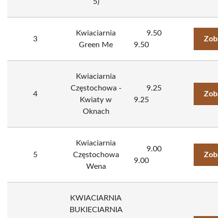
5)
Kwiaciarnia
9.50
3
Zob
Green Me
9.50
Kwiaciarnia
Częstochowa -
9.25
4
Zob
Kwiaty w
9.25
Oknach
Kwiaciarnia
9.00
5
Częstochowa
Zob
9.00
Wena
KWIACIARNIA
BUKIECIARNIA