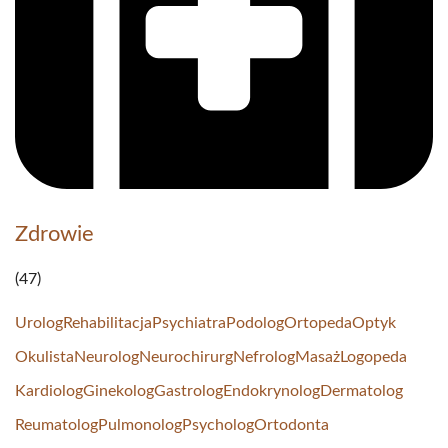
Zdrowie
(47)
Urolog
Rehabilitacja
Psychiatra
Podolog
Ortopeda
Optyk
Okulista
Neurolog
Neurochirurg
Nefrolog
Masaż
Logopeda
Kardiolog
Ginekolog
Gastrolog
Endokrynolog
Dermatolog
Reumatolog
Pulmonolog
Psycholog
Ortodonta