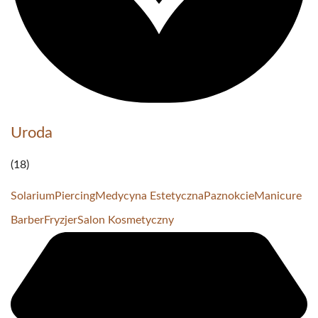
Uroda
(18)
Solarium
Piercing
Medycyna Estetyczna
Paznokcie
Manicure
Barber
Fryzjer
Salon Kosmetyczny