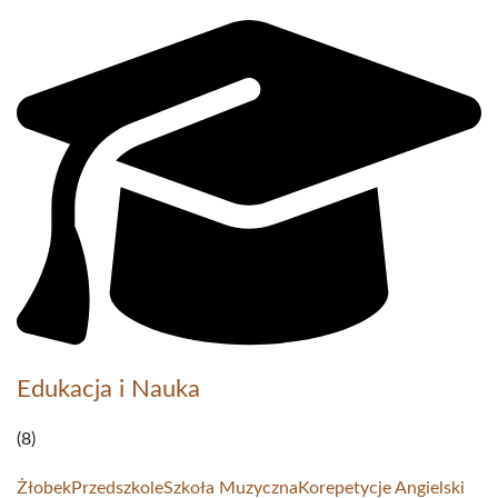
Edukacja i Nauka
(8)
Żłobek
Przedszkole
Szkoła Muzyczna
Korepetycje Angielski