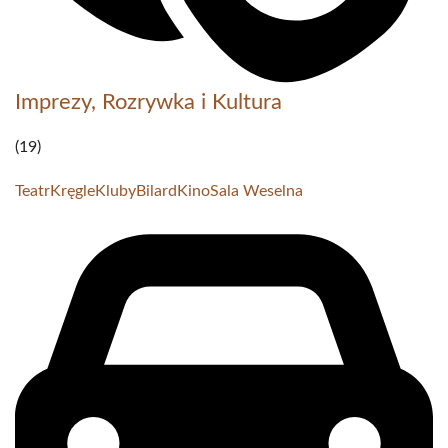
Imprezy, Rozrywka i Kultura
(19)
Teatr
Kręgle
Kluby
Bilard
Kino
Sala Weselna