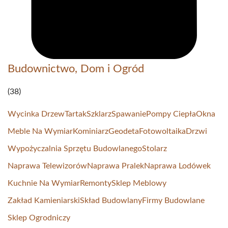
Budownictwo, Dom i Ogród
(38)
Wycinka Drzew
Tartak
Szklarz
Spawanie
Pompy Ciepła
Okna
Meble Na Wymiar
Kominiarz
Geodeta
Fotowoltaika
Drzwi
Wypożyczalnia Sprzętu Budowlanego
Stolarz
Naprawa Telewizorów
Naprawa Pralek
Naprawa Lodówek
Kuchnie Na Wymiar
Remonty
Sklep Meblowy
Zakład Kamieniarski
Skład Budowlany
Firmy Budowlane
Sklep Ogrodniczy