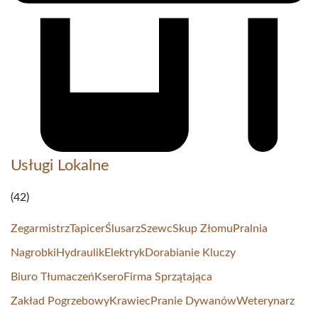
Usługi Lokalne
(42)
Zegarmistrz
Tapicer
Ślusarz
Szewc
Skup Złomu
Pralnia
Nagrobki
Hydraulik
Elektryk
Dorabianie Kluczy
Biuro Tłumaczeń
Ksero
Firma Sprzątająca
Zakład Pogrzebowy
Krawiec
Pranie Dywanów
Weterynarz