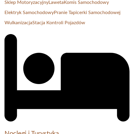
Sklep Motoryzacyjny
Laweta
Komis Samochodowy
Elektryk Samochodowy
Pranie Tapicerki Samochodowej
Wulkanizacja
Stacja Kontroli Pojazdów
Noclegi i Turystyka