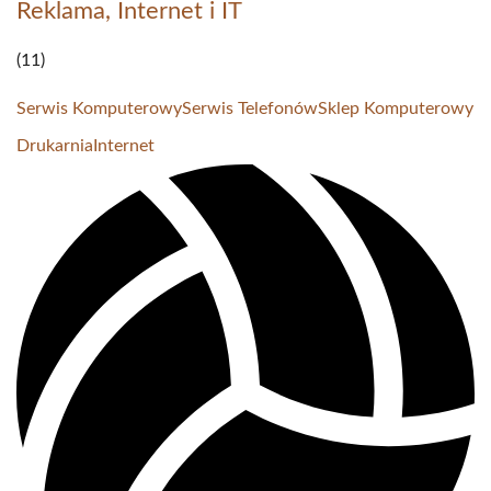
Reklama, Internet i IT
(11)
Serwis Komputerowy
Serwis Telefonów
Sklep Komputerowy
Drukarnia
Internet