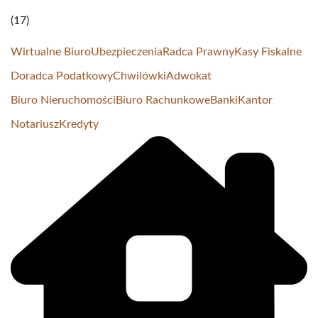
(17)
Wirtualne Biuro
Ubezpieczenia
Radca Prawny
Kasy Fiskalne
Doradca Podatkowy
Chwilówki
Adwokat
Biuro Nieruchomości
Biuro Rachunkowe
Banki
Kantor
Notariusz
Kredyty