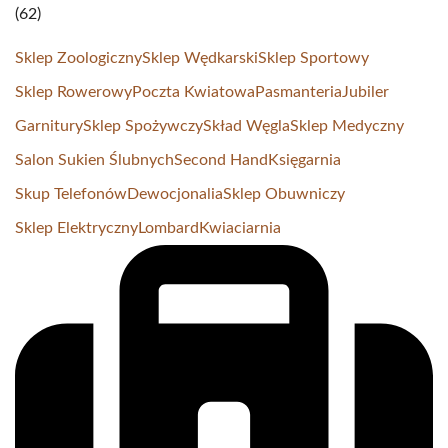
(62)
Sklep Zoologiczny
Sklep Wędkarski
Sklep Sportowy
Sklep Rowerowy
Poczta Kwiatowa
Pasmanteria
Jubiler
Garnitury
Sklep Spożywczy
Skład Węgla
Sklep Medyczny
Salon Sukien Ślubnych
Second Hand
Księgarnia
Skup Telefonów
Dewocjonalia
Sklep Obuwniczy
Sklep Elektryczny
Lombard
Kwiaciarnia