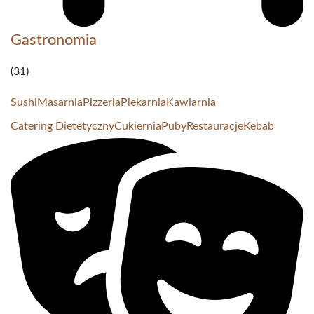
Gastronomia
(31)
Sushi
Masarnia
Pizzeria
Piekarnia
Kawiarnia
Catering Dietetyczny
Cukiernia
Puby
Restauracje
Kebab