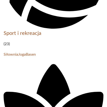
Sport i rekreacja
(23)
Siłownia
Joga
Basen