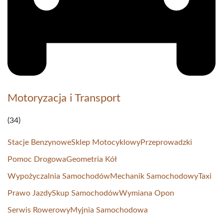
Motoryzacja i Transport
(34)
Stacje Benzynowe
Sklep Motocyklowy
Przeprowadzki
Pomoc Drogowa
Geometria Kół
Wypożyczalnia Samochodów
Mechanik Samochodowy
Taxi
Prawo Jazdy
Skup Samochodów
Wymiana Opon
Serwis Rowerowy
Myjnia Samochodowa