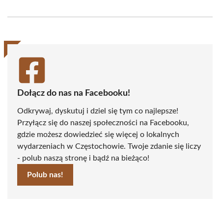
on
on
on
on
on
on
Facebook
X
Pinterest
WhatsApp
LinkedIn
Email
(Twitter)
Dołącz do nas na Facebooku!
Odkrywaj, dyskutuj i dziel się tym co najlepsze!
Przyłącz się do naszej społeczności na Facebooku,
gdzie możesz dowiedzieć się więcej o lokalnych
wydarzeniach w Częstochowie. Twoje zdanie się liczy
- polub naszą stronę i bądź na bieżąco!
Polub nas!