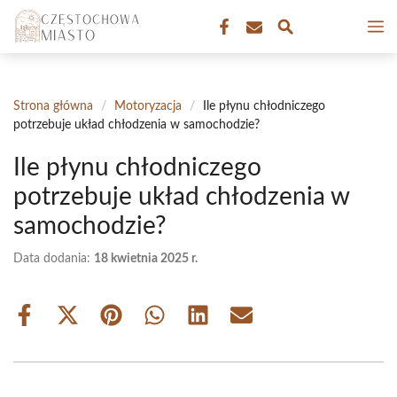
Przejdź
M
do
treści
Strona główna
/
Motoryzacja
/
Ile płynu chłodniczego
potrzebuje układ chłodzenia w samochodzie?
Ile płynu chłodniczego
potrzebuje układ chłodzenia w
samochodzie?
Data dodania:
18 kwietnia 2025 r.
Share
Share
Share
Share
Share
Share
on
on
on
on
on
on
Facebook
X
Pinterest
WhatsApp
LinkedIn
Email
(Twitter)