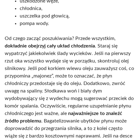
uszkodzone węże,
chłodnica,
uszczelka pod głowicą,
pompa wody.
Od czego zacząć poszukiwania? Przede wszystkim,
dokładnie obejrzyj cały układ chłodzenia
. Staraj się
wypatrzyć jakiekolwiek ślady wycieków. Jeśli na pierwszy
rzut oka wszystko wydaje się w porządku, skontroluj olej
silnikowy. Jeśli pod korkiem wlewu oleju zauważysz coś, co
przypomina „majonez”, może to oznaczać, że płyn
chłodniczy przedostaje się do oleju. Dodatkowo, zwróć
uwagę na spaliny. Słodkawa woń i biały dym
wydobywający się z wydechu mogą sugerować przeciek do
komór spalania. Oczywiście, regularne uzupełnianie płynu
chłodniczego jest ważne, ale
najważniejsze to znaleźć
źródło problemu
. Bagatelizowanie ubytków płynu może
doprowadzić do przegrzania silnika, a to z kolei często
wiąże się z bardzo kosztownymi naprawami. Jeśli na desce