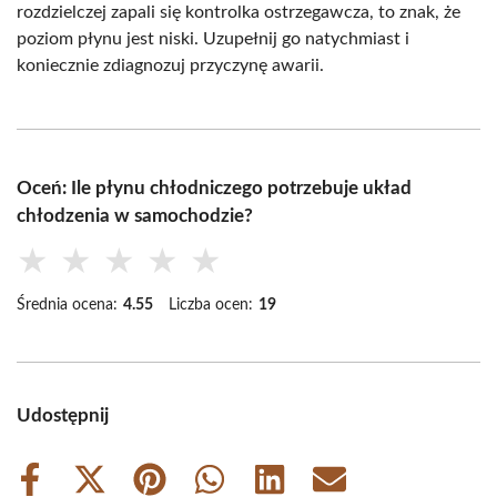
rozdzielczej zapali się kontrolka ostrzegawcza, to znak, że
poziom płynu jest niski. Uzupełnij go natychmiast i
koniecznie zdiagnozuj przyczynę awarii.
Oceń: Ile płynu chłodniczego potrzebuje układ
chłodzenia w samochodzie?
★
★
★
★
★
Średnia ocena:
4.55
Liczba ocen:
19
Udostępnij
Share
Share
Share
Share
Share
Share