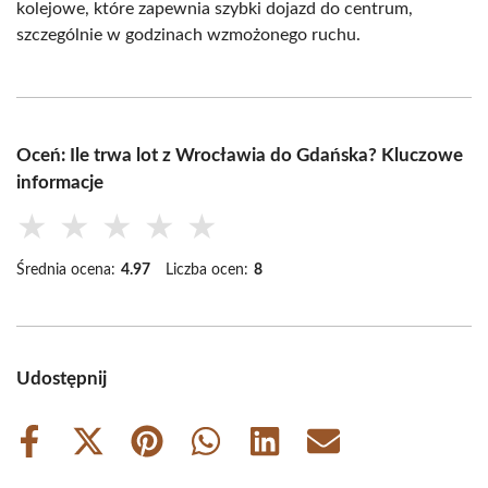
kolejowe, które zapewnia szybki dojazd do centrum,
szczególnie w godzinach wzmożonego ruchu.
Oceń: Ile trwa lot z Wrocławia do Gdańska? Kluczowe
informacje
★
★
★
★
★
Średnia ocena:
4.97
Liczba ocen:
8
Udostępnij
Share
Share
Share
Share
Share
Share
on
on
on
on
on
on
Facebook
X
Pinterest
WhatsApp
LinkedIn
Email