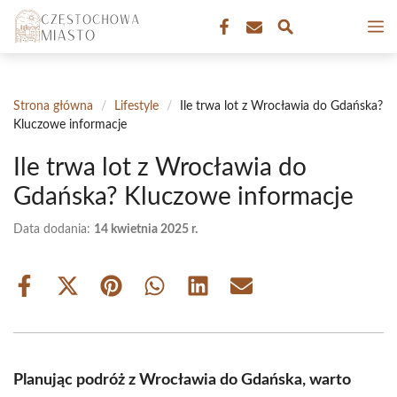
Przejdź
M
do
treści
Strona główna
/
Lifestyle
/
Ile trwa lot z Wrocławia do Gdańska?
Kluczowe informacje
Ile trwa lot z Wrocławia do
Gdańska? Kluczowe informacje
Data dodania:
14 kwietnia 2025 r.
Share
Share
Share
Share
Share
Share
on
on
on
on
on
on
Facebook
X
Pinterest
WhatsApp
LinkedIn
Email
(Twitter)
Planując podróż z Wrocławia do Gdańska, warto