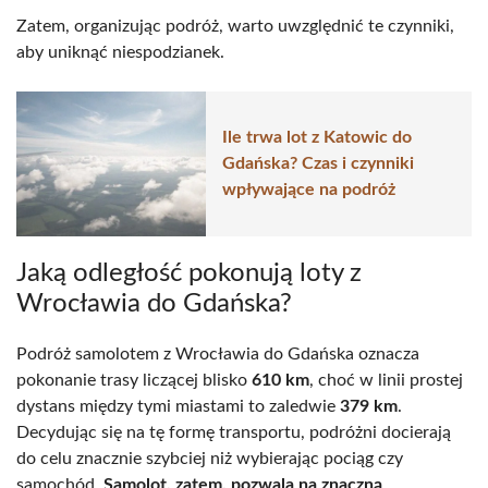
Zatem, organizując podróż, warto uwzględnić te czynniki,
aby uniknąć niespodzianek.
Ile trwa lot z Katowic do
Gdańska? Czas i czynniki
wpływające na podróż
Jaką odległość pokonują loty z
Wrocławia do Gdańska?
Podróż samolotem z Wrocławia do Gdańska oznacza
pokonanie trasy liczącej blisko
610 km
, choć w linii prostej
dystans między tymi miastami to zaledwie
379 km
.
Decydując się na tę formę transportu, podróżni docierają
do celu znacznie szybciej niż wybierając pociąg czy
samochód.
Samolot, zatem, pozwala na znaczną