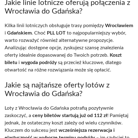
Jakie linie lotnicze oferują połączenia z
Wrocławia do Gdańska?
Kilka linii lotniczych obsługuje trasy pomiędzy
Wrocławiem
i
Gdańskiem
. Choć
PLL LOT
to najpopularniejszy wybór,
warto rozważyć również alternatywne propozycje.
Analizując dostępne opcje, zyskujesz szansę znalezienia
oferty idealnie dopasowanej do Twoich potrzeb.
Koszt
biletu
i
wygoda podróży
są przecież kluczowe, dlatego
otwartość na różne rozwiązania może się opłacić.
Jakie są najtańsze oferty lotów z
Wrocławia do Gdańska?
Loty z Wrocławia do Gdańska potrafią pozytywnie
zaskoczyć, a
ceny biletów startują już od 112 zł
! Pamiętaj
jednak, że ostateczny koszt zależy od wielu czynników.
Kluczem do sukcesu jest
wcześniejsza rezerwacja i
elastyczność w wyborze terminu podróży
– im szybciej to