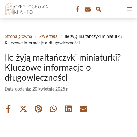
Przejdź
M
do
treści
Strona główna
/
Zwierzęta
/
Ile żyją maltańczyki miniaturki?
Kluczowe informacje o długowieczności
Ile żyją maltańczyki miniaturki?
Kluczowe informacje o
długowieczności
Data dodania:
20 kwietnia 2025 r.
Share
Share
Share
Share
Share
Share
on
on
on
on
on
on
Facebook
X
Pinterest
WhatsApp
LinkedIn
Email
(Twitter)