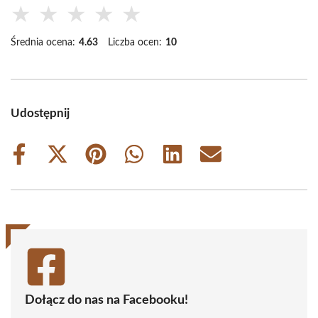
★
★
★
★
★
Średnia ocena:
4.63
Liczba ocen:
10
Udostępnij
Share
Share
Share
Share
Share
Share
on
on
on
on
on
on
Facebook
X
Pinterest
WhatsApp
LinkedIn
Email
(Twitter)
Dołącz do nas na Facebooku!