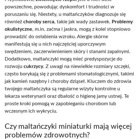
powszechne, powodując dyskomfort i trudności w
poruszaniu się. Niestety, u maltańczyków diagnozuje się
również
choroby serca
, takie jak wady zastawek.
Problemy
okulistyczne
, m.in. zaćma i jaskra, mogą z kolei stopniowo
prowadzić do osłabienia wzroku. Alergie skórne
manifestują się u nich najczęściej uporczywym
swędzeniem, zaczerwienieniem skóry i stanami zapalnymi.
Dodatkowo, maltańczyki mogą mieć predyspozycje do
rozwoju
cukrzycy
. Z uwagi na niewielkie rozmiary szczęki,
często borykają się z problemami stomatologicznymi, takimi
jak kamień nazębny i choroby dziąseł. Kluczem do zdrowia
twojego maltańczyka są regularne wizyty kontrolne u
lekarza weterynarii oraz dbałość o higienę jamy ustnej. Te
proste kroki pomogą w zapobieganiu chorobom lub
wczesnym ich wykryciu.
Czy maltańczyki miniaturki mają więcej
problemów zdrowotnych?