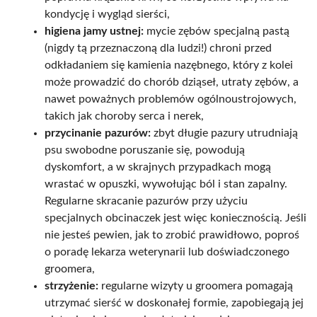
kondycję i wygląd sierści,
higiena jamy ustnej:
mycie zębów specjalną pastą
(nigdy tą przeznaczoną dla ludzi!) chroni przed
odkładaniem się kamienia nazębnego, który z kolei
może prowadzić do chorób dziąseł, utraty zębów, a
nawet poważnych problemów ogólnoustrojowych,
takich jak choroby serca i nerek,
przycinanie pazurów:
zbyt długie pazury utrudniają
psu swobodne poruszanie się, powodują
dyskomfort, a w skrajnych przypadkach mogą
wrastać w opuszki, wywołując ból i stan zapalny.
Regularne skracanie pazurów przy użyciu
specjalnych obcinaczek jest więc koniecznością. Jeśli
nie jesteś pewien, jak to zrobić prawidłowo, poproś
o poradę lekarza weterynarii lub doświadczonego
groomera,
strzyżenie:
regularne wizyty u groomera pomagają
utrzymać sierść w doskonałej formie, zapobiegają jej