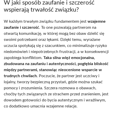
W jaki sposób zaufanie i szczerość
wspierają trwałość związku?
W każdym trwałym związku fundamentem jest
wzajemne
zaufanie i szczerość
. To one pozwalają partnerom na
otwartą komunikację, w której mogą bez obaw dzielić się
swoimi potrzebami oraz lękami. Dzięki temu, wyrażane
uczucia spotykają się z szacunkiem, co minimalizuje ryzyko
niedomówień i niepotrzebnych frustracji, a w konsekwencji
zapobiega konfliktom.
Taka silna więź emocjonalna,
zbudowana na zaufaniu i autentyczności, pogłębia bliskość
między partnerami, stanowiąc nieocenione wsparcie w
trudnych chwilach
. Poczucie, że partner jest uczciwy i
lojalny, tworzy bezpieczną przystań, gdzie można szukać
pomocy i zrozumienia. Szczera rozmowa o obawach,
choćby tych związanych ze strachem przed zranieniem, jest
dowodem gotowości do bycia autentycznym i wrażliwym,
co dodatkowo umacnia wzajemne relacje.