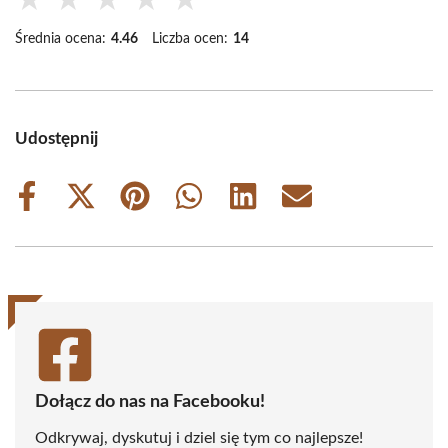
Średnia ocena:
4.46
Liczba ocen:
14
Udostępnij
Share
Share
Share
Share
Share
Share
on
on
on
on
on
on
Facebook
X
Pinterest
WhatsApp
LinkedIn
Email
(Twitter)
Dołącz do nas na Facebooku!
Odkrywaj, dyskutuj i dziel się tym co najlepsze!