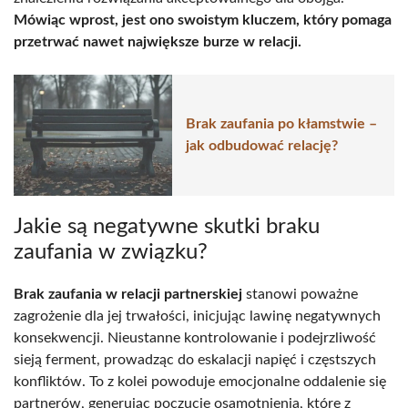
Mówiąc wprost, jest ono swoistym kluczem, który pomaga
przetrwać nawet największe burze w relacji.
Brak zaufania po kłamstwie –
jak odbudować relację?
Jakie są negatywne skutki braku
zaufania w związku?
Brak zaufania w relacji partnerskiej
stanowi poważne
zagrożenie dla jej trwałości, inicjując lawinę negatywnych
konsekwencji. Nieustanne kontrolowanie i podejrzliwość
sieją ferment, prowadząc do eskalacji napięć i częstszych
konfliktów. To z kolei powoduje emocjonalne oddalenie się
partnerów, generując poczucie osamotnienia, które z