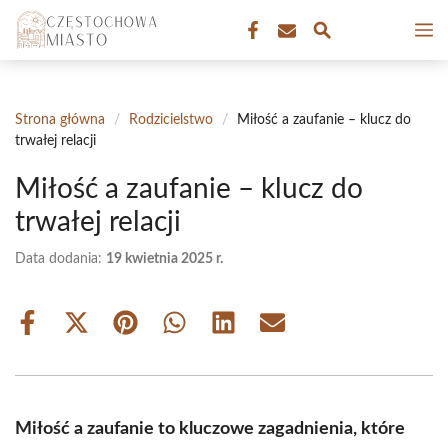
Przejdź
M
do
treści
Strona główna
/
Rodzicielstwo
/
Miłość a zaufanie – klucz do
trwałej relacji
Miłość a zaufanie – klucz do
trwałej relacji
Data dodania:
19 kwietnia 2025 r.
Share
Share
Share
Share
Share
Share
on
on
on
on
on
on
Facebook
X
Pinterest
WhatsApp
LinkedIn
Email
(Twitter)
Miłość a zaufanie to kluczowe zagadnienia, które