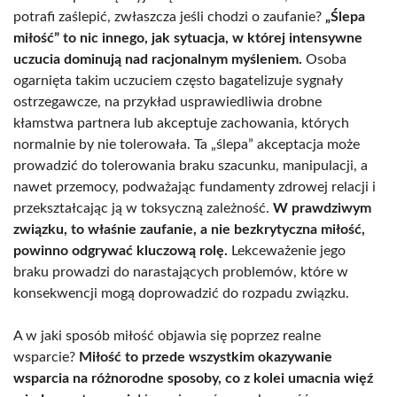
potrafi zaślepić, zwłaszcza jeśli chodzi o zaufanie?
„Ślepa
miłość” to nic innego, jak sytuacja, w której intensywne
uczucia dominują nad racjonalnym myśleniem.
Osoba
ogarnięta takim uczuciem często bagatelizuje sygnały
ostrzegawcze, na przykład usprawiedliwia drobne
kłamstwa partnera lub akceptuje zachowania, których
normalnie by nie tolerowała. Ta „ślepa” akceptacja może
prowadzić do tolerowania braku szacunku, manipulacji, a
nawet przemocy, podważając fundamenty zdrowej relacji i
przekształcając ją w toksyczną zależność.
W prawdziwym
związku, to właśnie zaufanie, a nie bezkrytyczna miłość,
powinno odgrywać kluczową rolę.
Lekceważenie jego
braku prowadzi do narastających problemów, które w
konsekwencji mogą doprowadzić do rozpadu związku.
A w jaki sposób miłość objawia się poprzez realne
wsparcie?
Miłość to przede wszystkim okazywanie
wsparcia na różnorodne sposoby, co z kolei umacnia więź