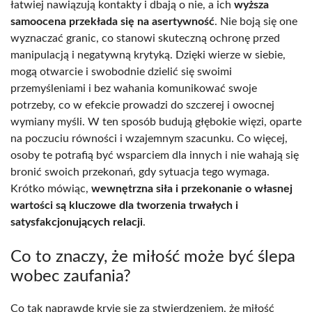
łatwiej nawiązują kontakty i dbają o nie, a ich
wyższa
samoocena przekłada się na asertywność
. Nie boją się one
wyznaczać granic, co stanowi skuteczną ochronę przed
manipulacją i negatywną krytyką. Dzięki wierze w siebie,
mogą otwarcie i swobodnie dzielić się swoimi
przemyśleniami i bez wahania komunikować swoje
potrzeby, co w efekcie prowadzi do szczerej i owocnej
wymiany myśli. W ten sposób budują głębokie więzi, oparte
na poczuciu równości i wzajemnym szacunku. Co więcej,
osoby te potrafią być wsparciem dla innych i nie wahają się
bronić swoich przekonań, gdy sytuacja tego wymaga.
Krótko mówiąc,
wewnętrzna siła i przekonanie o własnej
wartości są kluczowe dla tworzenia trwałych i
satysfakcjonujących relacji
.
Co to znaczy, że miłość może być ślepa
wobec zaufania?
Co tak naprawdę kryje się za stwierdzeniem, że miłość