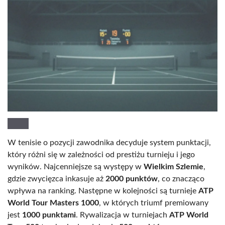
W tenisie o pozycji zawodnika decyduje system punktacji,
który różni się w zależności od prestiżu turnieju i jego
wyników. Najcenniejsze są występy w
Wielkim Szlemie
,
gdzie zwycięzca inkasuje aż
2000 punktów
, co znacząco
wpływa na ranking. Następne w kolejności są turnieje
ATP
World Tour Masters 1000
, w których triumf premiowany
jest
1000 punktami
. Rywalizacja w turniejach
ATP World