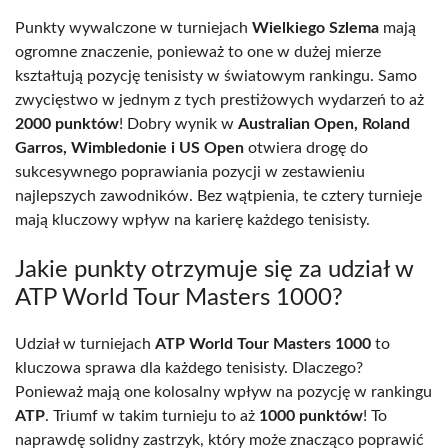
Punkty wywalczone w turniejach
Wielkiego Szlema
mają
ogromne znaczenie, ponieważ to one w dużej mierze
kształtują pozycję tenisisty w światowym rankingu. Samo
zwycięstwo w jednym z tych prestiżowych wydarzeń to aż
2000 punktów
! Dobry wynik w
Australian Open, Roland
Garros, Wimbledonie i US Open
otwiera drogę do
sukcesywnego poprawiania pozycji w zestawieniu
najlepszych zawodników. Bez wątpienia, te cztery turnieje
mają kluczowy wpływ na karierę każdego tenisisty.
Jakie punkty otrzymuje się za udział w
ATP World Tour Masters 1000?
Udział w turniejach
ATP World Tour Masters 1000
to
kluczowa sprawa dla każdego tenisisty. Dlaczego?
Ponieważ mają one kolosalny wpływ na pozycję w rankingu
ATP
. Triumf w takim turnieju to aż
1000 punktów
! To
naprawdę solidny zastrzyk, który może znacząco poprawić