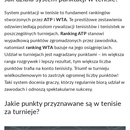
System punktacji w tenisie to fundament rankingów
stworzonych przez
ATP
i
WTA
. Te prestiżowe zestawienia
odzwierciedlają poziom rywalizacji tenisistów i tenisistek w
poszczególnych turniejach.
Ranking ATP
stanowi
wypadkową punktów zgromadzonych przez zawodnika,
natomiast
ranking WTA
bazuje na jego osiągnięciach.
Udział w turniejach jest nagradzany punktami – im większa
ranga rozgrywek i lepszy rezultat, tym większa liczba
punktów trafia na konto tenisisty. Triumf w turnieju
wielkoszlemowym to zastrzyk ogromnej liczby punktów!
Taki system docenia graczy, którzy regularnie biorą udział w
zawodach i odnoszą spektakularne sukcesy.
Jakie punkty przyznawane są w tenisie
za turnieje?