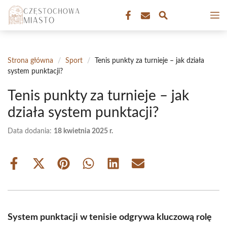
Przejdź
M
do
treści
Strona główna
/
Sport
/
Tenis punkty za turnieje – jak działa
system punktacji?
Tenis punkty za turnieje – jak
działa system punktacji?
Data dodania:
18 kwietnia 2025 r.
Share
Share
Share
Share
Share
Share
on
on
on
on
on
on
Facebook
X
Pinterest
WhatsApp
LinkedIn
Email
(Twitter)
System punktacji w tenisie odgrywa kluczową rolę