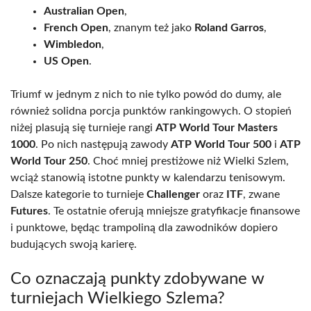
Australian Open
,
French Open
, znanym też jako
Roland Garros
,
Wimbledon
,
US Open
.
Triumf w jednym z nich to nie tylko powód do dumy, ale
również solidna porcja punktów rankingowych. O stopień
niżej plasują się turnieje rangi
ATP World Tour Masters
1000
. Po nich następują zawody
ATP World Tour 500
i
ATP
World Tour 250
. Choć mniej prestiżowe niż Wielki Szlem,
wciąż stanowią istotne punkty w kalendarzu tenisowym.
Dalsze kategorie to turnieje
Challenger
oraz
ITF
, zwane
Futures
. Te ostatnie oferują mniejsze gratyfikacje finansowe
i punktowe, będąc trampoliną dla zawodników dopiero
budujących swoją karierę.
Co oznaczają punkty zdobywane w
turniejach Wielkiego Szlema?