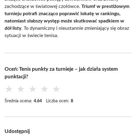
zachodzące w światowej czołówce.
Triumf w prestiżowym
turnieju potrafi znacząco poprawić lokatę w rankingu,
natomiast słabszy występ może skutkować spadkiem w
dół listy
. To dynamiczny i nieustannie zmieniający się obraz
sytuacji w świecie tenisa.
Oceń: Tenis punkty za turnieje – jak działa system
punktacji?
★
★
★
★
★
Średnia ocena:
4.64
Liczba ocen:
8
Udostępnij