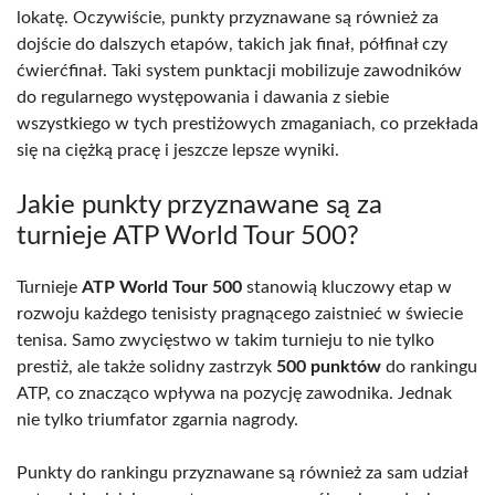
lokatę. Oczywiście, punkty przyznawane są również za
dojście do dalszych etapów, takich jak finał, półfinał czy
ćwierćfinał. Taki system punktacji mobilizuje zawodników
do regularnego występowania i dawania z siebie
wszystkiego w tych prestiżowych zmaganiach, co przekłada
się na ciężką pracę i jeszcze lepsze wyniki.
Jakie punkty przyznawane są za
turnieje ATP World Tour 500?
Turnieje
ATP World Tour 500
stanowią kluczowy etap w
rozwoju każdego tenisisty pragnącego zaistnieć w świecie
tenisa. Samo zwycięstwo w takim turnieju to nie tylko
prestiż, ale także solidny zastrzyk
500 punktów
do rankingu
ATP, co znacząco wpływa na pozycję zawodnika. Jednak
nie tylko triumfator zgarnia nagrody.
Punkty do rankingu przyznawane są również za sam udział