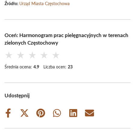
Źródło:
Urząd Miasta Częstochowa
Oceń: Harmonogram prac pielęgnacyjnych w terenach
zielonych Częstochowy
★
★
★
★
★
Średnia ocena:
4.9
Liczba ocen:
23
Udostępnij
Share
Share
Share
Share
Share
Share
on
on
on
on
on
on
Facebook
X
Pinterest
WhatsApp
LinkedIn
Email
(Twitter)