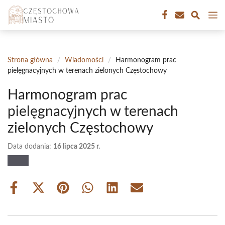
Przejdź
M
do
treści
Strona główna
/
Wiadomości
/
Harmonogram prac
pielęgnacyjnych w terenach zielonych Częstochowy
Harmonogram prac
pielęgnacyjnych w terenach
zielonych Częstochowy
Data dodania:
16 lipca 2025 r.
Share
Share
Share
Share
Share
Share
on
on
on
on
on
on
Facebook
X
Pinterest
WhatsApp
LinkedIn
Email
(Twitter)