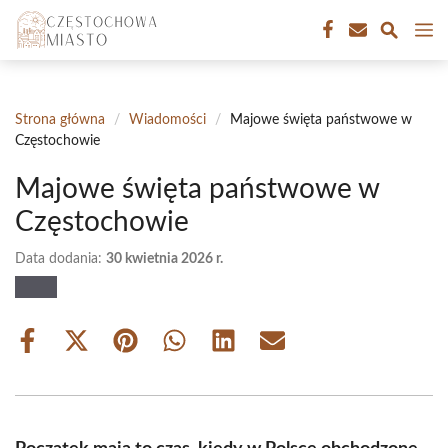
Przejdź
M
do
treści
Strona główna
/
Wiadomości
/
Majowe święta państwowe w
Częstochowie
Majowe święta państwowe w
Częstochowie
Data dodania:
30 kwietnia 2026 r.
Share
Share
Share
Share
Share
Share
on
on
on
on
on
on
Facebook
X
Pinterest
WhatsApp
LinkedIn
Email
(Twitter)