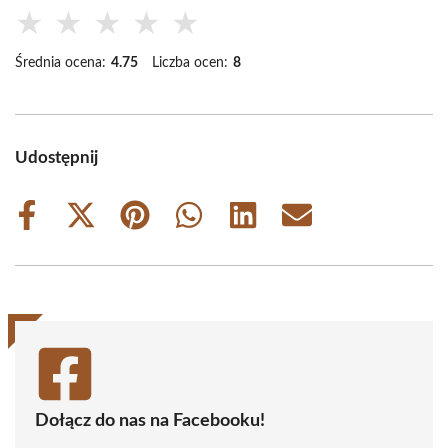
★
★
★
★
★
Średnia ocena:
4.75
Liczba ocen:
8
Udostępnij
Share
Share
Share
Share
Share
Share
on
on
on
on
on
on
Facebook
X
Pinterest
WhatsApp
LinkedIn
Email
(Twitter)
Dołącz do nas na Facebooku!