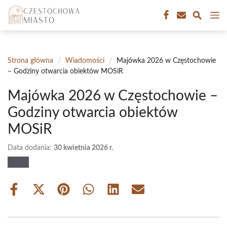
Przejdź
M
do
treści
Strona główna
/
Wiadomości
/
Majówka 2026 w Częstochowie
– Godziny otwarcia obiektów MOSiR
Majówka 2026 w Częstochowie –
Godziny otwarcia obiektów
MOSiR
Data dodania:
30 kwietnia 2026 r.
Share
Share
Share
Share
Share
Share
on
on
on
on
on
on
Facebook
X
Pinterest
WhatsApp
LinkedIn
Email
(Twitter)