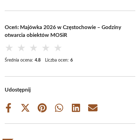
Oceń: Majówka 2026 w Częstochowie – Godziny
otwarcia obiektów MOSiR
★
★
★
★
★
Średnia ocena:
4.8
Liczba ocen:
6
Udostępnij
Share
Share
Share
Share
Share
Share
on
on
on
on
on
on
Facebook
X
Pinterest
WhatsApp
LinkedIn
Email
(Twitter)