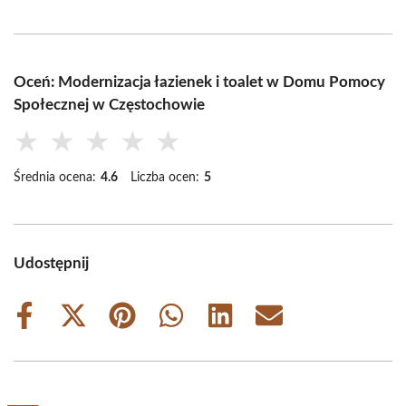
Oceń: Modernizacja łazienek i toalet w Domu Pomocy
Społecznej w Częstochowie
★
★
★
★
★
Średnia ocena:
4.6
Liczba ocen:
5
Udostępnij
Share
Share
Share
Share
Share
Share
on
on
on
on
on
on
Facebook
X
Pinterest
WhatsApp
LinkedIn
Email
(Twitter)