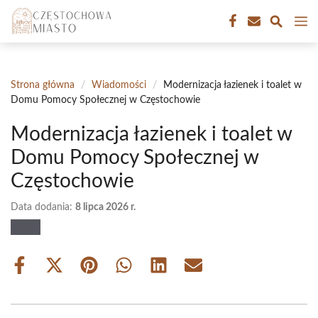
Przejdź
M
do
treści
Strona główna
/
Wiadomości
/
Modernizacja łazienek i toalet w
Domu Pomocy Społecznej w Częstochowie
Modernizacja łazienek i toalet w
Domu Pomocy Społecznej w
Częstochowie
Data dodania:
8 lipca 2026 r.
Share
Share
Share
Share
Share
Share
on
on
on
on
on
on
Facebook
X
Pinterest
WhatsApp
LinkedIn
Email
(Twitter)