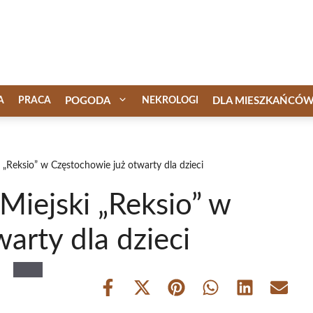
A
PRACA
POGODA
NEKROLOGI
DLA MIESZKAŃCÓ
„Reksio” w Częstochowie już otwarty dla dzieci
iejski „Reksio” w
arty dla dzieci
Share
Share
Share
Share
Share
Share
on
on
on
on
on
on