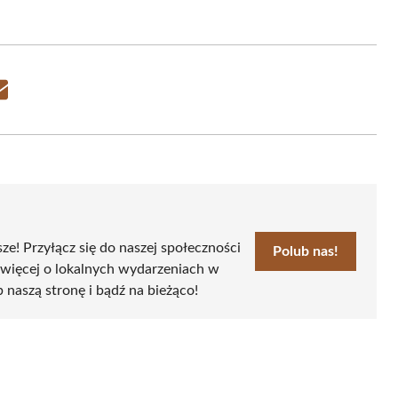
Share
on
Email
sze! Przyłącz się do naszej społeczności
Polub nas!
 więcej o lokalnych wydarzeniach w
b naszą stronę i bądź na bieżąco!