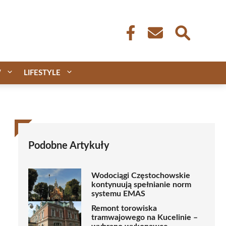
W
LIFESTYLE
Podobne Artykuły
Wodociągi Częstochowskie
kontynuują spełnianie norm
systemu EMAS
Remont torowiska
tramwajowego na Kucelinie –