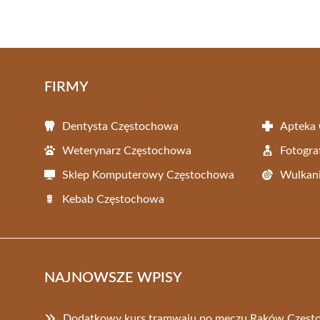
FIRMY
Dentysta Częstochowa
Apteka
Weterynarz Częstochowa
Fotogra
Sklep Komputerowy Częstochowa
Wulkani
Kebab Częstochowa
NAJNOWSZE WPISY
Dodatkowy kurs tramwaju po meczu Raków Częst