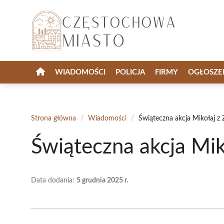
Przejdź
do
treści
WIADOMOŚCI
POLICJA
FIRMY
OGŁOSZE
Strona główna
/
Wiadomości
/
Świąteczna akcja Mikołaj 
Świąteczna akcja Mi
Data dodania:
5 grudnia 2025 r.