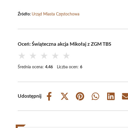
Źródło:
Urząd Miasta Częstochowa
Oceń: Świąteczna akcja Mikołaj z ZGM TBS
★
★
★
★
★
Średnia ocena:
4.46
Liczba ocen:
6
Udostępnij
Share
Share
Share
Share
Share
on
on
on
on
on
Facebook
X
Pinterest
WhatsApp
LinkedIn
(Twitter)