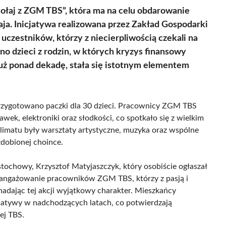
ołaj z ZGM TBS”, która ma na celu obdarowanie
łaja. Inicjatywa realizowana przez Zakład Gospodarki
czestników, którzy z niecierpliwością czekali na
o dzieci z rodzin, w których kryzys finansowy
już ponad dekadę, stała się istotnym elementem
przygotowano paczki dla 30 dzieci. Pracownicy ZGM TBS
ek, elektroniki oraz słodkości, co spotkało się z wielkim
imatu były warsztaty artystyczne, muzyka oraz wspólne
zdobionej choince.
ochowy, Krzysztof Matyjaszczyk, który osobiście ogłaszał
aangażowanie pracowników ZGM TBS, którzy z pasją i
 nadając tej akcji wyjątkowy charakter. Mieszkańcy
jatywy w nadchodzących latach, co potwierdzają
ej TBS.