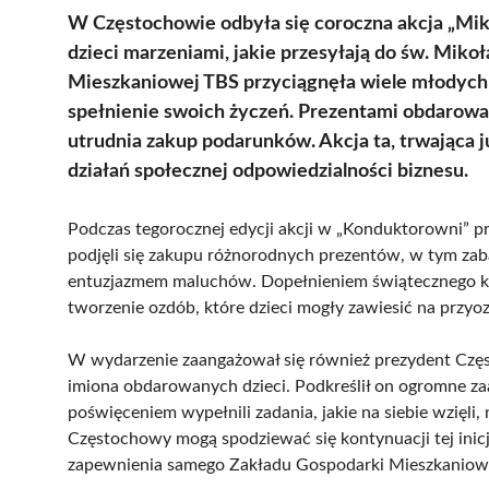
W Częstochowie odbyła się coroczna akcja „Mik
dzieci marzeniami, jakie przesyłają do św. Miko
Mieszkaniowej TBS przyciągnęła wiele młodych u
spełnienie swoich życzeń. Prezentami obdarowan
utrudnia zakup podarunków. Akcja ta, trwająca 
działań społecznej odpowiedzialności biznesu.
Podczas tegorocznej edycji akcji w „Konduktorowni” 
podjęli się zakupu różnorodnych prezentów, w tym zabaw
entuzjazmem maluchów. Dopełnieniem świątecznego kl
tworzenie ozdób, które dzieci mogły zawiesić na przyo
W wydarzenie zaangażował się również prezydent Częst
imiona obdarowanych dzieci. Podkreślił on ogromne z
poświęceniem wypełnili zadania, jakie na siebie wzięli,
Częstochowy mogą spodziewać się kontynuacji tej inic
zapewnienia samego Zakładu Gospodarki Mieszkaniow