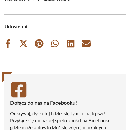
Udostępnij
Share
Share
Share
Share
Share
Share
on
on
on
on
on
on
Facebook
X
Pinterest
WhatsApp
LinkedIn
Email
(Twitter)
Dołącz do nas na Facebooku!
Odkrywaj, dyskutuj i dziel się tym co najlepsze!
Przyłącz się do naszej społeczności na Facebooku,
gdzie możesz dowiedzieć się więcej o lokalnych