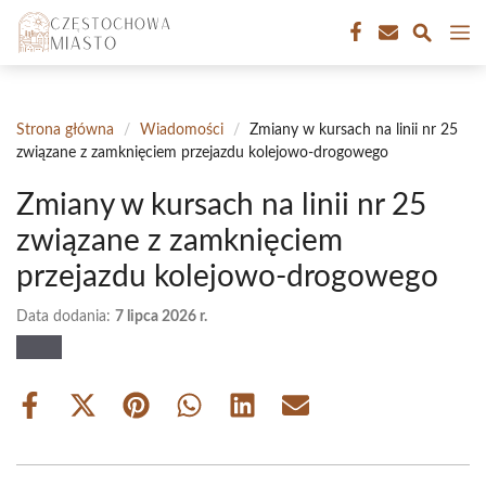
Przejdź
M
do
treści
Strona główna
/
Wiadomości
/
Zmiany w kursach na linii nr 25
związane z zamknięciem przejazdu kolejowo-drogowego
Zmiany w kursach na linii nr 25
związane z zamknięciem
przejazdu kolejowo-drogowego
Data dodania:
7 lipca 2026 r.
Share
Share
Share
Share
Share
Share
on
on
on
on
on
on
Facebook
X
Pinterest
WhatsApp
LinkedIn
Email
(Twitter)