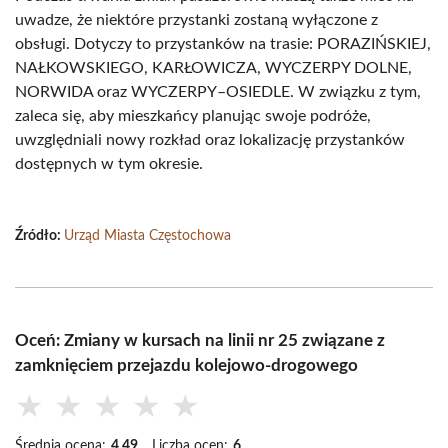
uwadze, że niektóre przystanki zostaną wyłączone z
obsługi. Dotyczy to przystanków na trasie: PORAZIŃSKIEJ,
NAŁKOWSKIEGO, KARŁOWICZA, WYCZERPY DOLNE,
NORWIDA oraz WYCZERPY–OSIEDLE. W związku z tym,
zaleca się, aby mieszkańcy planując swoje podróże,
uwzględniali nowy rozkład oraz lokalizację przystanków
dostępnych w tym okresie.
Źródło:
Urząd Miasta Częstochowa
Oceń: Zmiany w kursach na linii nr 25 związane z
zamknięciem przejazdu kolejowo-drogowego
★
★
★
★
★
Średnia ocena:
4.49
Liczba ocen:
6