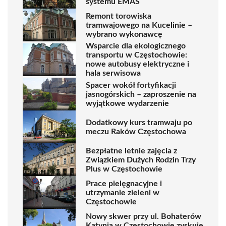
systemu EMAS
Remont torowiska
tramwajowego na Kucelinie –
wybrano wykonawcę
Wsparcie dla ekologicznego
transportu w Częstochowie:
nowe autobusy elektryczne i
hala serwisowa
Spacer wokół fortyfikacji
jasnogórskich – zaproszenie na
wyjątkowe wydarzenie
Dodatkowy kurs tramwaju po
meczu Raków Częstochowa
Bezpłatne letnie zajęcia z
Związkiem Dużych Rodzin Trzy
Plus w Częstochowie
Prace pielęgnacyjne i
utrzymanie zieleni w
Częstochowie
Nowy skwer przy ul. Bohaterów
Katynia w Częstochowie zyskuje