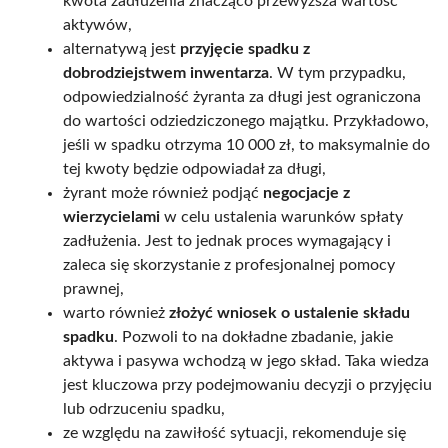
kwota zadłużenia znacząco przewyższa wartość
aktywów,
alternatywą jest
przyjęcie spadku z
dobrodziejstwem inwentarza
. W tym przypadku,
odpowiedzialność żyranta za długi jest ograniczona
do wartości odziedziczonego majątku. Przykładowo,
jeśli w spadku otrzyma 10 000 zł, to maksymalnie do
tej kwoty będzie odpowiadał za długi,
żyrant może również podjąć
negocjacje z
wierzycielami
w celu ustalenia warunków spłaty
zadłużenia. Jest to jednak proces wymagający i
zaleca się skorzystanie z profesjonalnej pomocy
prawnej,
warto również
złożyć wniosek o ustalenie składu
spadku
. Pozwoli to na dokładne zbadanie, jakie
aktywa i pasywa wchodzą w jego skład. Taka wiedza
jest kluczowa przy podejmowaniu decyzji o przyjęciu
lub odrzuceniu spadku,
ze względu na zawiłość sytuacji, rekomenduje się