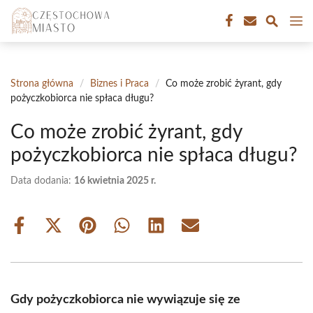
Przejdź
M
do
treści
Strona główna
/
Biznes i Praca
/
Co może zrobić żyrant, gdy
pożyczkobiorca nie spłaca długu?
Co może zrobić żyrant, gdy
pożyczkobiorca nie spłaca długu?
Data dodania:
16 kwietnia 2025 r.
Share
Share
Share
Share
Share
Share
on
on
on
on
on
on
Facebook
X
Pinterest
WhatsApp
LinkedIn
Email
(Twitter)
Gdy pożyczkobiorca nie wywiązuje się ze