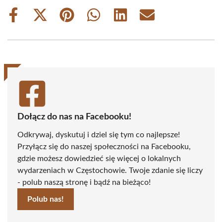
Share
Share
Share
Share
Share
Share
on
on
on
on
on
on
Facebook
X
Pinterest
WhatsApp
LinkedIn
Email
(Twitter)
Dołącz do nas na Facebooku!
Odkrywaj, dyskutuj i dziel się tym co najlepsze!
Przyłącz się do naszej społeczności na Facebooku,
gdzie możesz dowiedzieć się więcej o lokalnych
wydarzeniach w Częstochowie. Twoje zdanie się liczy
- polub naszą stronę i bądź na bieżąco!
Polub nas!