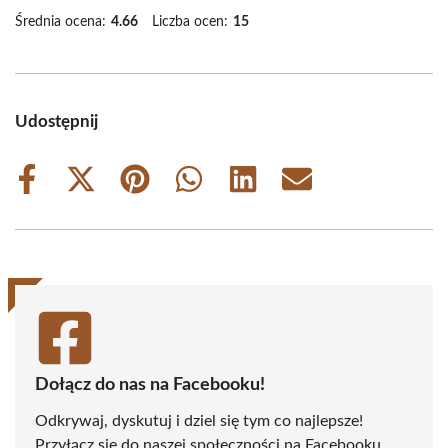
Średnia ocena:
4.66
Liczba ocen:
15
Udostępnij
Share
Share
Share
Share
Share
Share
on
on
on
on
on
on
Facebook
X
Pinterest
WhatsApp
LinkedIn
Email
(Twitter)
Dołącz do nas na Facebooku!
Odkrywaj, dyskutuj i dziel się tym co najlepsze!
Przyłącz się do naszej społeczności na Facebooku,