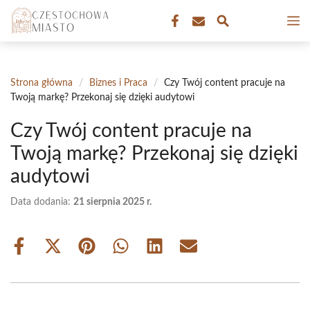
Przejdź
M
do
treści
Strona główna
/
Biznes i Praca
/
Czy Twój content pracuje na
Twoją markę? Przekonaj się dzięki audytowi
Czy Twój content pracuje na
Twoją markę? Przekonaj się dzięki
audytowi
Data dodania:
21 sierpnia 2025 r.
Share
Share
Share
Share
Share
Share
on
on
on
on
on
on
Facebook
X
Pinterest
WhatsApp
LinkedIn
Email
(Twitter)