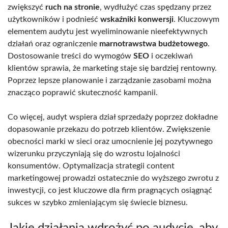
zwiększyć
ruch na stronie
, wydłużyć czas spędzany przez
użytkowników i podnieść
wskaźniki konwersji
. Kluczowym
elementem audytu jest wyeliminowanie nieefektywnych
działań oraz ograniczenie
marnotrawstwa budżetowego
.
Dostosowanie treści do wymogów
SEO
i oczekiwań
klientów sprawia, że marketing staje się bardziej rentowny.
Poprzez lepsze planowanie i zarządzanie zasobami można
znacząco poprawić skuteczność kampanii.
Co więcej, audyt wspiera dział sprzedaży poprzez dokładne
dopasowanie przekazu do potrzeb klientów. Zwiększenie
obecności marki w sieci oraz umocnienie jej pozytywnego
wizerunku przyczyniają się do wzrostu lojalności
konsumentów. Optymalizacja strategii content
marketingowej prowadzi ostatecznie do wyższego zwrotu z
inwestycji, co jest kluczowe dla firm pragnących osiągnąć
sukces w szybko zmieniającym się świecie biznesu.
Jakie działania wdrożyć po audycie, aby