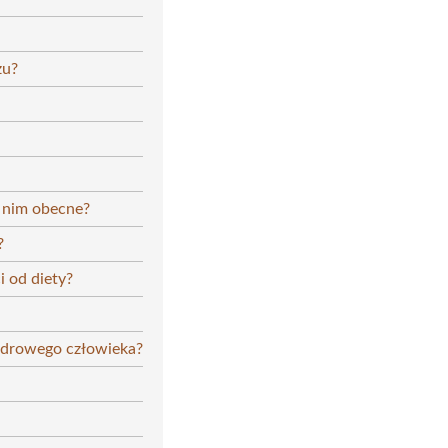
zu?
w nim obecne?
?
i od diety?
zdrowego człowieka?