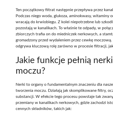
Ten początkowy filtrat następnie przepływa przez kana
Podczas niego woda, glukoza, aminokwasy, witaminy or
wracają do krwiobiegu. Z kolei niepotrzebne lub szkodl
pozostają w kanalikach. To właśnie te odpady, w połą
zbiorczych trafia on do miedniczek nerkowych, a sta
gromadzony przed wydaleniem przez cewkę moczową.
odgrywa kluczową rolę zarówno w procesie filtracji, jak 
Jakie funkcje pełnią nerk
moczu?
Nerki to organy o fundamentalnym znaczeniu dla nasze
tworzenia moczu. Działają jak skomplikowane filtry, oc
substancji. W efekcie tego procesu powstaje tak zwan
przemiany w kanalikach nerkowych, gdzie zachodzi ist
cennych składników, takich jak: