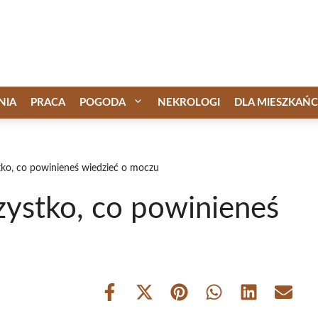
NIA
PRACA
POGODA
NEKROLOGI
DLA MIESZKAŃ
tko, co powinieneś wiedzieć o moczu
zystko, co powinieneś
Share
Share
Share
Share
Share
Share
on
on
on
on
on
on