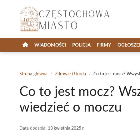
Przejdź
do
treści
WIADOMOŚCI
POLICJA
FIRMY
OGŁOSZE
Strona główna
/
Zdrowie i Uroda
/
Co to jest mocz? Wszys
Co to jest mocz? Ws
wiedzieć o moczu
Data dodania:
13 kwietnia 2025 r.