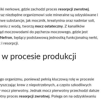
liki nerkowe, gdzie zachodzi proces
resorpcji zwrotnej
.
az niezbędne organizmowi sole mineralne są odzyskiwane i
iwe substancje, jak mocznik, kreatynina oraz nadmiar soli,
czeniu z wodą, tworzą
mocz ostateczny
. Z kanalików
mtąd moczowodami do pęcherza moczowego, gdzie jest
Nefron
, będący podstawową jednostką funkcjonalną nerki,
i resorpcji.
i w procesie produkcji
go organizmu, ponieważ pełnią kluczową rolę w procesie
zyszczając krew z niepotrzebnych, a często szkodliwych
y mocz pierwotny. Jednak mocz pierwotny przechodzi dalsze
otny proces
resorpcji zwrotnej
. Polega on na odzyskiwaniu