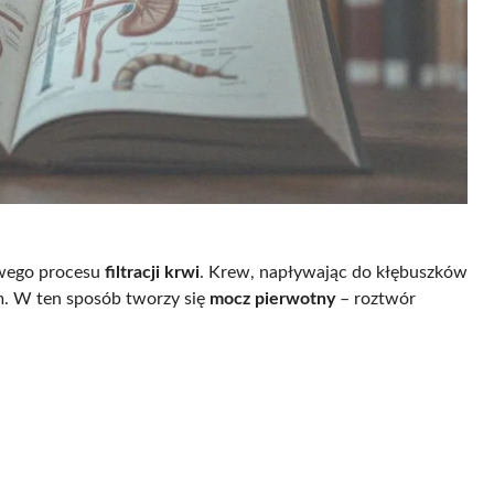
owego procesu
filtracji krwi
. Krew, napływając do kłębuszków
em. W ten sposób tworzy się
mocz pierwotny
– roztwór