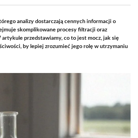
Facebook
X
Pinterest
WhatsApp
LinkedIn
Email
(Twitter)
rego analizy dostarczają cennych informacji o
jmuje skomplikowane procesy filtracji oraz
W artykule przedstawiamy, co to jest mocz, jak się
ściwości, by lepiej zrozumieć jego rolę w utrzymaniu