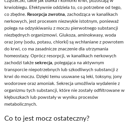
cząsteczki, takie jak białka i komórki krwi, pozostają w
krwiobiegu. Efektywnie oddziela to, co potrzebne od tego,
co zbędne.
Resorpcja zwrotna
, zachodząca w kanalikach
nerkowych, jest procesem niezwykle istotnym, ponieważ
polega na odzyskiwaniu z moczu pierwotnego substancji
niezbędnych organizmowi. Glukoza, aminokwasy, woda
oraz jony (sodu, potasu, chlorki) są wchłaniane z powrotem
do krwi, co ma zasadnicze znaczenie dla utrzymania
homeostazy. Oprócz resorpcji, w kanalikach nerkowych
zachodzi także
sekrecja
, polegająca na aktywnym
transporcie niepotrzebnych lub szkodliwych substancji z
krwi do moczu. Dzięki temu usuwane są leki, toksyny, jony
wodorowe oraz amoniak. Sekrecja umożliwia wydalenie z
organizmu tych substancji, które nie zostały odfiltrowane w
kłębuszkach lub powstały w wyniku procesów
metabolicznych.
Co to jest mocz ostateczny?