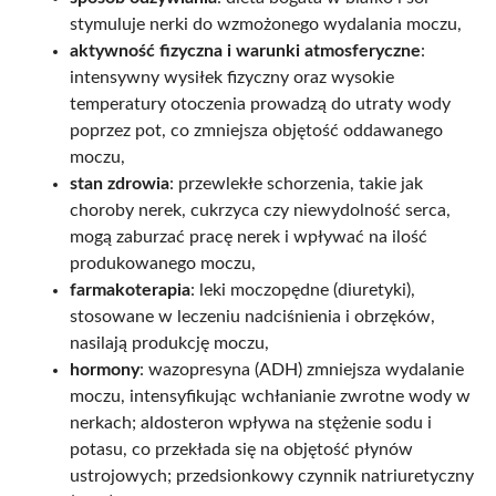
stymuluje nerki do wzmożonego wydalania moczu,
aktywność fizyczna i warunki atmosferyczne
:
intensywny wysiłek fizyczny oraz wysokie
temperatury otoczenia prowadzą do utraty wody
poprzez pot, co zmniejsza objętość oddawanego
moczu,
stan zdrowia
: przewlekłe schorzenia, takie jak
choroby nerek, cukrzyca czy niewydolność serca,
mogą zaburzać pracę nerek i wpływać na ilość
produkowanego moczu,
farmakoterapia
: leki moczopędne (diuretyki),
stosowane w leczeniu nadciśnienia i obrzęków,
nasilają produkcję moczu,
hormony
: wazopresyna (ADH) zmniejsza wydalanie
moczu, intensyfikując wchłanianie zwrotne wody w
nerkach; aldosteron wpływa na stężenie sodu i
potasu, co przekłada się na objętość płynów
ustrojowych; przedsionkowy czynnik natriuretyczny