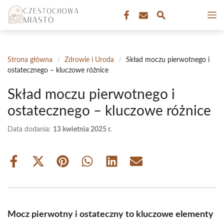
Przejdź
M
do
treści
Strona główna
/
Zdrowie i Uroda
/
Skład moczu pierwotnego i
ostatecznego – kluczowe różnice
Skład moczu pierwotnego i
ostatecznego – kluczowe różnice
Data dodania:
13 kwietnia 2025 r.
Share
Share
Share
Share
Share
Share
on
on
on
on
on
on
Facebook
X
Pinterest
WhatsApp
LinkedIn
Email
(Twitter)
Mocz pierwotny i ostateczny to kluczowe elementy