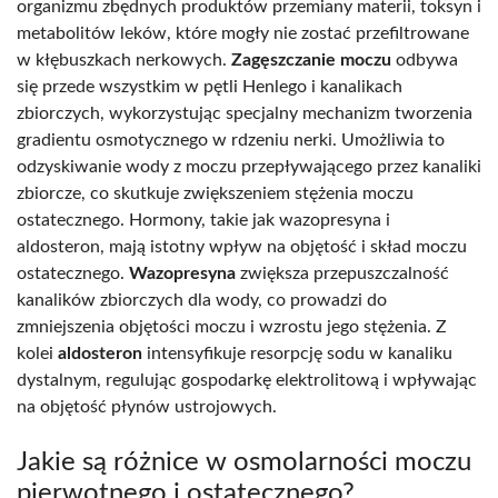
organizmu zbędnych produktów przemiany materii, toksyn i
metabolitów leków, które mogły nie zostać przefiltrowane
w kłębuszkach nerkowych.
Zagęszczanie moczu
odbywa
się przede wszystkim w pętli Henlego i kanalikach
zbiorczych, wykorzystując specjalny mechanizm tworzenia
gradientu osmotycznego w rdzeniu nerki. Umożliwia to
odzyskiwanie wody z moczu przepływającego przez kanaliki
zbiorcze, co skutkuje zwiększeniem stężenia moczu
ostatecznego. Hormony, takie jak wazopresyna i
aldosteron, mają istotny wpływ na objętość i skład moczu
ostatecznego.
Wazopresyna
zwiększa przepuszczalność
kanalików zbiorczych dla wody, co prowadzi do
zmniejszenia objętości moczu i wzrostu jego stężenia. Z
kolei
aldosteron
intensyfikuje resorpcję sodu w kanaliku
dystalnym, regulując gospodarkę elektrolitową i wpływając
na objętość płynów ustrojowych.
Jakie są różnice w osmolarności moczu
pierwotnego i ostatecznego?