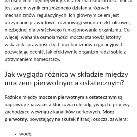
na usunięcie zbędnej wody. Ostateczna osmolarność moczu
jest zatem wynikiem złożonego działania różnych
mechanizmów regulacyjnych. Ich głównym celem jest
utrzymanie prawidłowej równowagi wodno-elektrolitowej,
niezbędnej dla właściwego funkcjonowania organizmu. Co
więcej, wahania osmolarności moczu stanowią istotny
wskaźnik sprawności tych mechanizmów regulacyjnych,
pozwalając ocenić, jak efektywnie organizm radzi sobie z
utrzymaniem homeostazy.
Jak wygląda różnica w składzie między
moczem pierwotnym a ostatecznym?
Różnice między
moczem pierwotnym
a
ostatecznym
są
naprawdę znaczące, a kluczową rolę odgrywają tu procesy
zachodzące wewnątrz kanalików nerkowych.
Mocz
pierwotny
, powstający na skutek filtracji osocza, zawiera:
wodę,