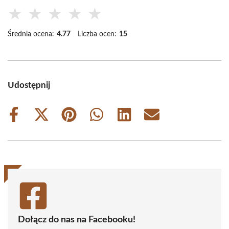
★
★
★
★
★
Średnia ocena:
4.77
Liczba ocen:
15
Udostępnij
Share
Share
Share
Share
Share
Share
on
on
on
on
on
on
Facebook
X
Pinterest
WhatsApp
LinkedIn
Email
(Twitter)
Dołącz do nas na Facebooku!