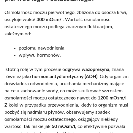
Osmolarność moczu pierwotnego, zbliżona do osocza krwi,
oscyluje wokół
300 mOsm/l
. Wartość osmolarności
ostatecznego moczu podlega znacznym fluktuacjom,
zależnym od:
poziomu nawodnienia,
wpływu hormonów.
Istotną rolę w tym procesie odgrywa
wazopresyna
, znana
również jako
hormon antydiuretyczny (ADH)
. Gdy organizm
doświadcza odwodnienia, uruchamia mechanizmy mające
na celu zachowanie wody, co może skutkować wzrostem
osmolarności moczu ostatecznego nawet do
1200 mOsm/l
.
Z kolei w przypadku przewodnienia, kiedy to organizm musi
pozbyć się nadmiaru płynów, obserwujemy spadek
osmolarności moczu ostatecznego, osiągający niekiedy
wartości tak niskie jak
50 mOsm/l
, co efektywnie pozwala