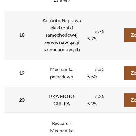
Adamik
AdiAuto Naprawa
elektroniki
5.75
18
samochodowej
Zo
5.75
serwis nawigacji
samochodowych
Mechanika
5.50
19
Zo
pojazdowa
5.50
PKA MOTO
5.25
20
Zo
GRUPA
5.25
Revcars -
Mechanika