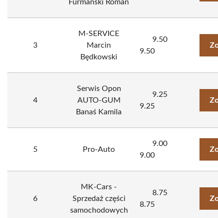
Furmański Roman
M-SERVICE
9.50
3
Marcin
Zo
9.50
Będkowski
Serwis Opon
9.25
4
AUTO-GUM
Zo
9.25
Banaś Kamila
9.00
5
Pro-Auto
Zo
9.00
MK-Cars -
8.75
6
Sprzedaż części
Zo
8.75
samochodowych