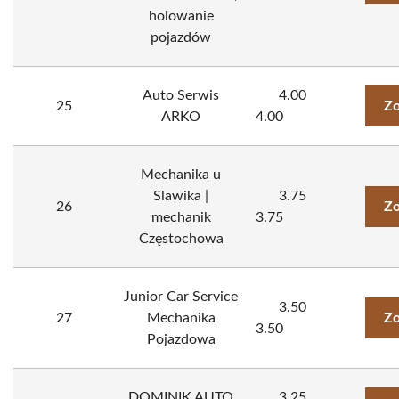
holowanie
pojazdów
Auto Serwis
4.00
25
Zo
ARKO
4.00
Mechanika u
Slawika |
3.75
26
Zo
mechanik
3.75
Częstochowa
Junior Car Service
3.50
27
Mechanika
Zo
3.50
Pojazdowa
DOMINIK AUTO
3.25