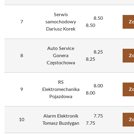
Serwis
8.50
7
samochodowy
Zo
8.50
Dariusz Korek
Auto Service
8.25
8
Gonera
Zo
8.25
Częstochowa
RS
8.00
9
Elektromechanika
Zo
8.00
Pojazdowa
Alarm Elektronik
7.75
10
Zo
Tomasz Buzdygan
7.75