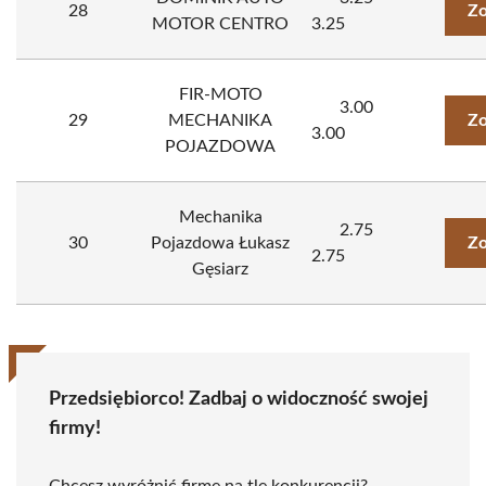
28
Zo
MOTOR CENTRO
3.25
FIR-MOTO
3.00
29
MECHANIKA
Zo
3.00
POJAZDOWA
Mechanika
2.75
30
Pojazdowa Łukasz
Zo
2.75
Gęsiarz
Przedsiębiorco! Zadbaj o widoczność swojej
firmy!