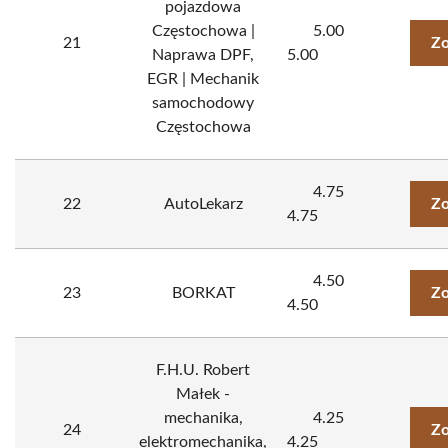
pojazdowa
Częstochowa |
5.00
21
Zo
Naprawa DPF,
5.00
EGR | Mechanik
samochodowy
Częstochowa
4.75
22
AutoLekarz
Zo
4.75
4.50
23
BORKAT
Zo
4.50
F.H.U. Robert
Małek -
mechanika,
4.25
24
Zo
elektromechanika,
4.25