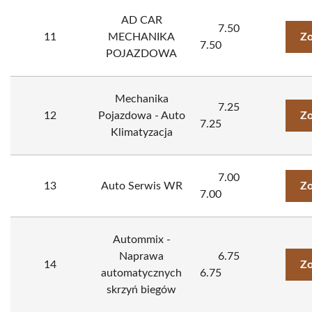
AD CAR
7.50
11
MECHANIKA
Zo
7.50
POJAZDOWA
Mechanika
7.25
12
Pojazdowa - Auto
Zo
7.25
Klimatyzacja
7.00
13
Auto Serwis WR
Zo
7.00
Autommix -
Naprawa
6.75
14
Zo
automatycznych
6.75
skrzyń biegów