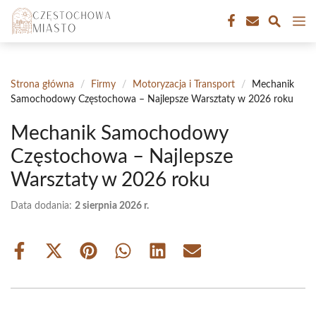
Przejdź
M
do
treści
Strona główna
/
Firmy
/
Motoryzacja i Transport
/
Mechanik
Samochodowy Częstochowa – Najlepsze Warsztaty w 2026 roku
Mechanik Samochodowy
Częstochowa – Najlepsze
Warsztaty w 2026 roku
Data dodania:
2 sierpnia 2026 r.
Share
Share
Share
Share
Share
Share
on
on
on
on
on
on
Facebook
X
Pinterest
WhatsApp
LinkedIn
Email
(Twitter)