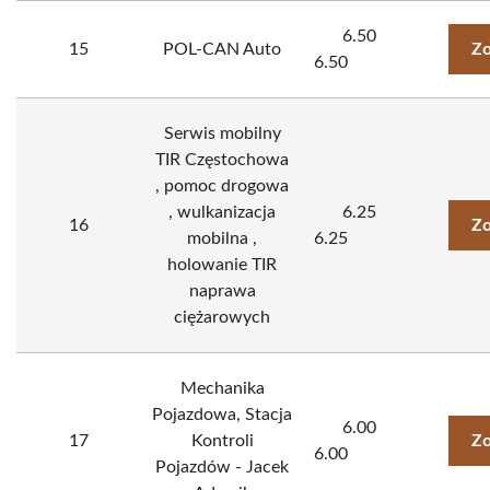
6.50
15
POL-CAN Auto
Zo
6.50
Serwis mobilny
TIR Częstochowa
, pomoc drogowa
, wulkanizacja
6.25
16
Zo
mobilna ,
6.25
holowanie TIR
naprawa
ciężarowych
Mechanika
Pojazdowa, Stacja
6.00
17
Kontroli
Zo
6.00
Pojazdów - Jacek