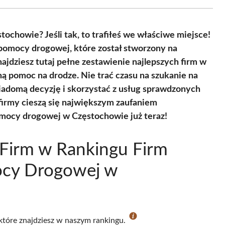
Facebook
X
Pinterest
WhatsApp
LinkedIn
Email
(Twitter)
ochowie? Jeśli tak, to trafiłeś we właściwe miejsce!
 pomocy drogowej, które został stworzony na
najdziesz tutaj pełne zestawienie najlepszych firm w
ą pomoc na drodze. Nie trać czasu na szukanie na
iadomą decyzję i skorzystać z usług sprawdzonych
 firmy cieszą się największym zaufaniem
omocy drogowej w Częstochowie już teraz!
Firm w Rankingu Firm
ocy Drogowej w
 które znajdziesz w naszym rankingu.