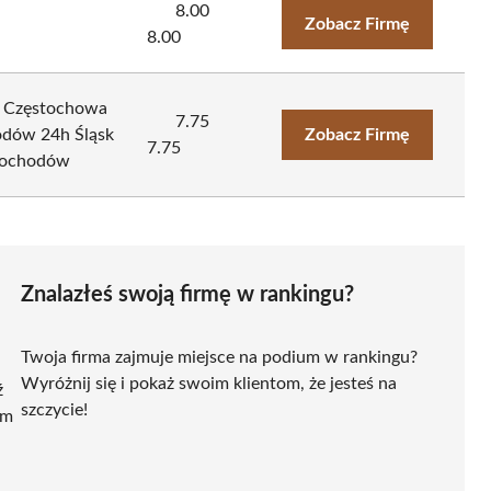
8.00
Zobacz Firmę
8.00
 Częstochowa
7.75
odów 24h Śląsk
Zobacz Firmę
7.75
mochodów
Znalazłeś swoją firmę w rankingu?
Twoja firma zajmuje miejsce na podium w rankingu?
Wyróżnij się i pokaż swoim klientom, że jesteś na
ź
szczycie!
ym