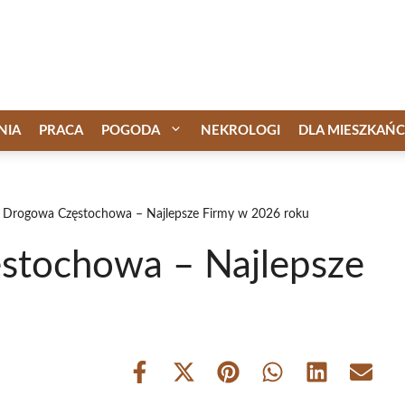
NIA
PRACA
POGODA
NEKROLOGI
DLA MIESZKAŃ
Drogowa Częstochowa – Najlepsze Firmy w 2026 roku
tochowa – Najlepsze
Share
Share
Share
Share
Share
Share
on
on
on
on
on
on