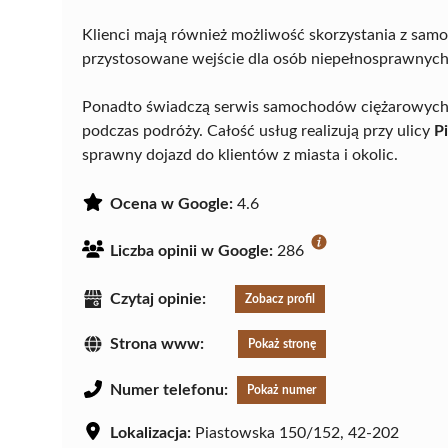
Klienci mają również możliwość skorzystania z sa
przystosowane wejście dla osób niepełnosprawnych 
Ponadto świadczą serwis samochodów ciężarowych, 
podczas podróży. Całość usług realizują przy ulicy
P
sprawny dojazd do klientów z miasta i okolic.
Ocena w Google:
4.6
Liczba opinii w Google:
286
Czytaj opinie:
Zobacz profil
Strona www:
Pokaż stronę
Numer telefonu:
Pokaż numer
Lokalizacja:
Piastowska 150/152, 42-202