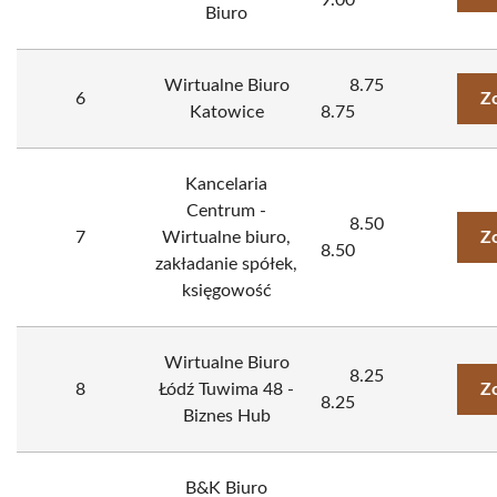
9.00
Biuro
Wirtualne Biuro
8.75
6
Z
Katowice
8.75
Kancelaria
Centrum -
8.50
7
Wirtualne biuro,
Z
8.50
zakładanie spółek,
księgowość
Wirtualne Biuro
8.25
8
Łódź Tuwima 48 -
Z
8.25
Biznes Hub
B&K Biuro