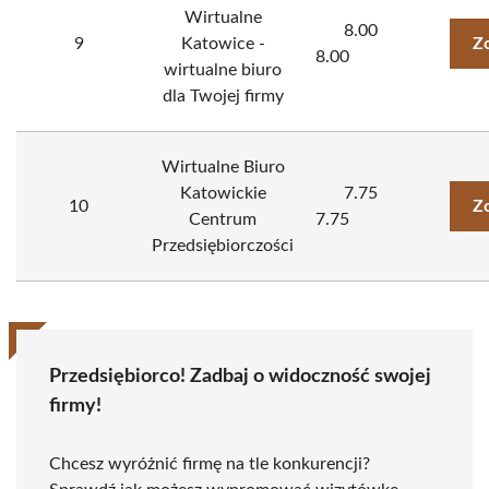
Wirtualne
8.00
9
Katowice -
Z
8.00
wirtualne biuro
dla Twojej firmy
Wirtualne Biuro
Katowickie
7.75
10
Z
Centrum
7.75
Przedsiębiorczości
Przedsiębiorco! Zadbaj o widoczność swojej
firmy!
Chcesz wyróżnić firmę na tle konkurencji?