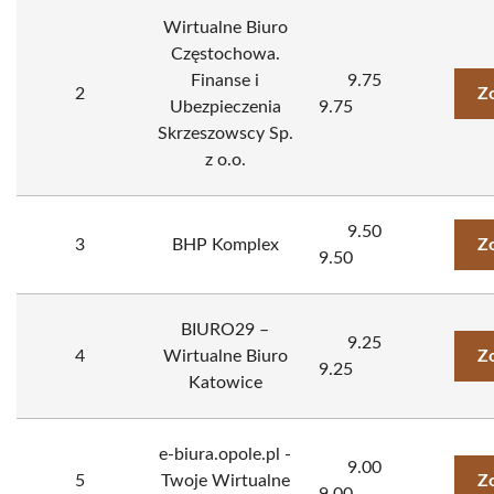
Wirtualne Biuro
Częstochowa.
Finanse i
9.75
2
Z
Ubezpieczenia
9.75
Skrzeszowscy Sp.
z o.o.
9.50
3
BHP Komplex
Z
9.50
BIURO29 –
9.25
4
Wirtualne Biuro
Z
9.25
Katowice
e-biura.opole.pl -
9.00
5
Twoje Wirtualne
Z