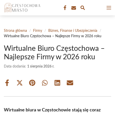
Przejdź
M
do
treści
Strona główna
/
Firmy
/
Biznes, Finanse i Ubezpieczenia
/
Wirtualne Biuro Częstochowa – Najlepsze Firmy w 2026 roku
Wirtualne Biuro Częstochowa –
Najlepsze Firmy w 2026 roku
Data dodania:
1 sierpnia 2026 r.
Share
Share
Share
Share
Share
Share
on
on
on
on
on
on
Facebook
X
Pinterest
WhatsApp
LinkedIn
Email
(Twitter)
Wirtualne biura w Częstochowie stają się coraz