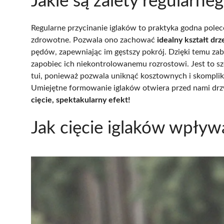
Jakie są zalety regularne
Regularne przycinanie iglaków to praktyka godna polece
zdrowotne. Pozwala ono zachować
idealny kształt dr
pędów, zapewniając im gęstszy pokrój. Dzięki temu z
zapobiec ich niekontrolowanemu rozrostowi. Jest to s
tui, ponieważ pozwala uniknąć kosztownych i skompli
Umiejętne formowanie iglaków otwiera przed nami drz
cięcie, spektakularny efekt!
Jak cięcie iglaków wpływ