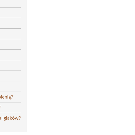
sienią?
?
u iglaków?