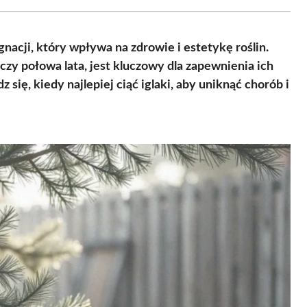
Facebook
X
Pinterest
WhatsApp
LinkedIn
Email
(Twitter)
gnacji, który wpływa na zdrowie i estetykę roślin.
zy połowa lata, jest kluczowy dla zapewnienia ich
się, kiedy najlepiej ciąć iglaki, aby uniknąć chorób i