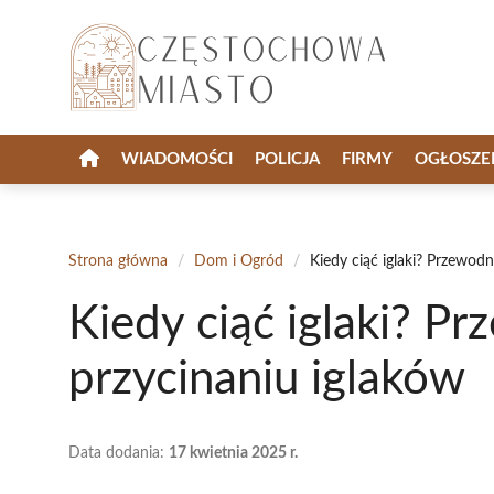
Przejdź
do
treści
WIADOMOŚCI
POLICJA
FIRMY
OGŁOSZE
Strona główna
/
Dom i Ogród
/
Kiedy ciąć iglaki? Przewodn
Kiedy ciąć iglaki? P
przycinaniu iglaków
Data dodania:
17 kwietnia 2025 r.