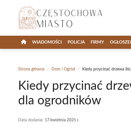
Przejdź
do
treści
WIADOMOŚCI
POLICJA
FIRMY
OGŁOSZE
Strona główna
/
Dom i Ogród
/
Kiedy przycinać drzewa liś
Kiedy przycinać drze
dla ogrodników
Data dodania:
17 kwietnia 2025 r.