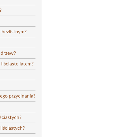
?
e bezlistnym?
 drzew?
liściaste latem?
nego przycinania?
ściastych?
liściastych?