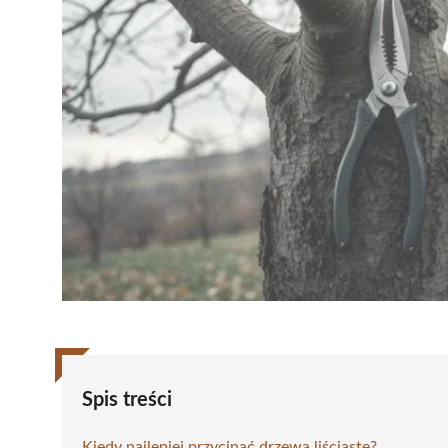
Spis treści
Kiedy najlepiej przycinać drzewa liściaste?