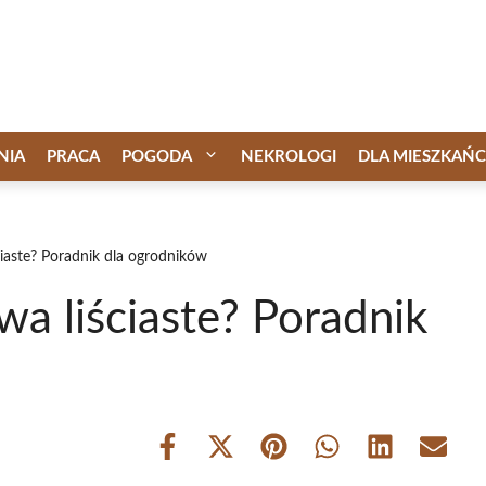
NIA
PRACA
POGODA
NEKROLOGI
DLA MIESZKAŃ
ciaste? Poradnik dla ogrodników
wa liściaste? Poradnik
Share
Share
Share
Share
Share
Share
on
on
on
on
on
on