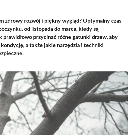
Facebook
X
Pinterest
WhatsApp
LinkedIn
Email
(Twitter)
 im zdrowy rozwój i piękny wygląd? Optymalny czas
oczynku, od listopada do marca, kiedy są
ak prawidłowo przycinać różne gatunki drzew, aby
kondycję, a także jakie narzędzia i techniki
ezpieczne.