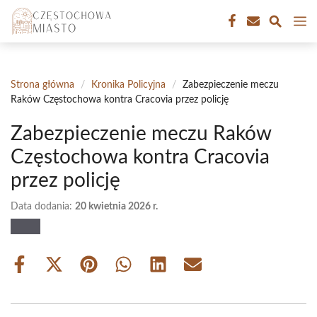
Przejdź
M
do
treści
Strona główna
/
Kronika Policyjna
/
Zabezpieczenie meczu
Raków Częstochowa kontra Cracovia przez policję
Zabezpieczenie meczu Raków
Częstochowa kontra Cracovia
przez policję
Data dodania:
20 kwietnia 2026 r.
Share
Share
Share
Share
Share
Share
on
on
on
on
on
on
Facebook
X
Pinterest
WhatsApp
LinkedIn
Email
(Twitter)