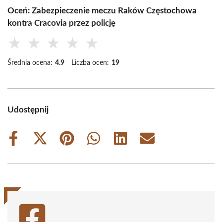
Oceń: Zabezpieczenie meczu Raków Częstochowa
kontra Cracovia przez policję
★
★
★
★
★
Średnia ocena:
4.9
Liczba ocen:
19
Udostępnij
Share
Share
Share
Share
Share
Share
on
on
on
on
on
on
Facebook
X
Pinterest
WhatsApp
LinkedIn
Email
(Twitter)