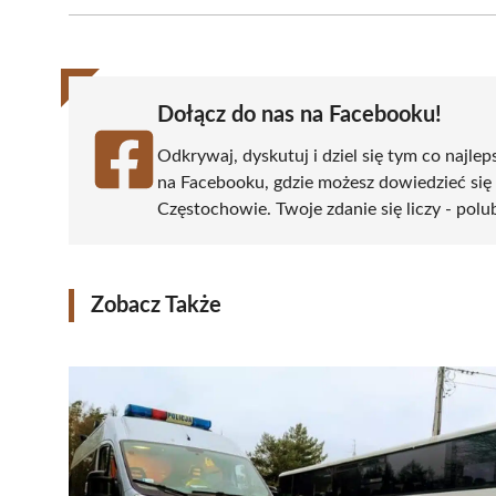
Facebook
X
Pinterest
WhatsApp
LinkedIn
(Twitter)
Dołącz do nas na Facebooku!
Odkrywaj, dyskutuj i dziel się tym co najlep
na Facebooku, gdzie możesz dowiedzieć się
Częstochowie. Twoje zdanie się liczy - polu
Zobacz Także