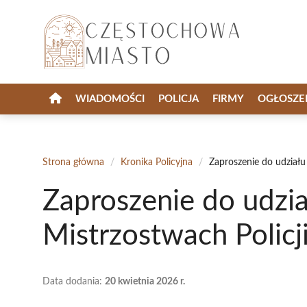
Przejdź
do
treści
WIADOMOŚCI
POLICJA
FIRMY
OGŁOSZE
Strona główna
/
Kronika Policyjna
/
Zaproszenie do udział
Zaproszenie do udzi
Mistrzostwach Polic
Data dodania:
20 kwietnia 2026 r.