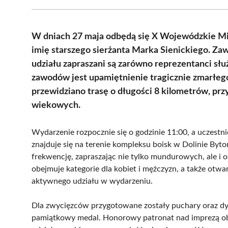
W dniach 27 maja odbędą się X Wojewódzkie Mis
imię starszego sierżanta Marka Sienickiego. Za
udziału zapraszani są zarówno reprezentanci sł
zawodów jest upamiętnienie tragicznie zmarłego p
przewidziano trasę o długości 8 kilometrów, pr
wiekowych.
Wydarzenie rozpocznie się o godzinie 11:00, a uczestn
znajduje się na terenie kompleksu boisk w Dolinie Byto
frekwencję, zapraszając nie tylko mundurowych, ale i 
obejmuje kategorie dla kobiet i mężczyzn, a także otw
aktywnego udziału w wydarzeniu.
Dla zwycięzców przygotowane zostały puchary oraz dyp
pamiątkowy medal. Honorowy patronat nad imprezą ob