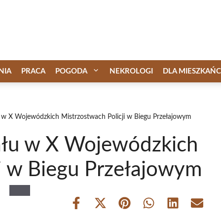
NIA
PRACA
POGODA
NEKROLOGI
DLA MIESZKAŃ
u w X Wojewódzkich Mistrzostwach Policji w Biegu Przełajowym
ału w X Wojewódzkich
ji w Biegu Przełajowym
Share
Share
Share
Share
Share
Share
on
on
on
on
on
on