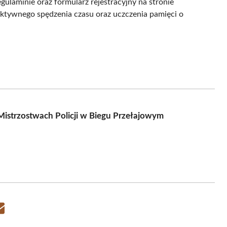
ulaminie oraz formularz rejestracyjny na stronie
ktywnego spędzenia czasu oraz uczczenia pamięci o
istrzostwach Policji w Biegu Przełajowym
Share
on