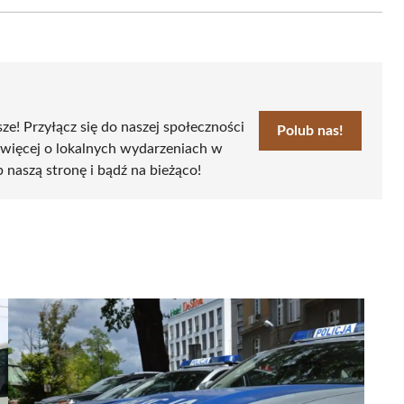
Email
sze! Przyłącz się do naszej społeczności
Polub nas!
 więcej o lokalnych wydarzeniach w
b naszą stronę i bądź na bieżąco!