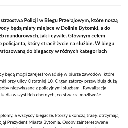
Facebook
X
Pinterest
WhatsApp
LinkedIn
Email
(Twitter)
trzostwa Policji w Biegu Przełajowym, które noszą
wody będą miały miejsce w Dolinie Bytomki, a do
użb mundurowych, jak i cywile. Głównym celem
olicjanta, który stracił życie na służbie. W biegu
zystosowaną do biegaczy w różnych kategoriach
icy będą mogli zarejestrować się w biurze zawodów, które
mki przy ulicy Ostatniej 10. Organizatorzy przewidują dużą
osoby niezwiązane z policyjnymi służbami. Rywalizacja
artą dla wszystkich chętnych, co stwarza możliwość
lomy, a wszyscy biegacze, którzy ukończą trasę, otrzymają
jął Prezydent Miasta Bytomia. Osoby zainteresowane