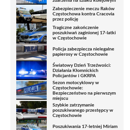
zdarzenia na szlaku kolejowym
Zabezpieczenie meczu Raków
Częstochowa kontra Cracovia
przez policję
Tragiczne zakończenie
poszukiwań zaginionej 17-latki
w Częstochowie
Policja zabezpiecza nielegalne
papierosy w Częstochowie
Światowy Dzień Trzeźwości:
Działania Kłomnickich
Policjantów i GKRPA
Sezon motocyklowy w
Częstochowie:
Bezpieczeństwo na pierwszym
miejscu
Szybkie zatrzymanie
poszukiwanego przestępcy w
Częstochowie
Poszukiwania 17-letniej Miriam