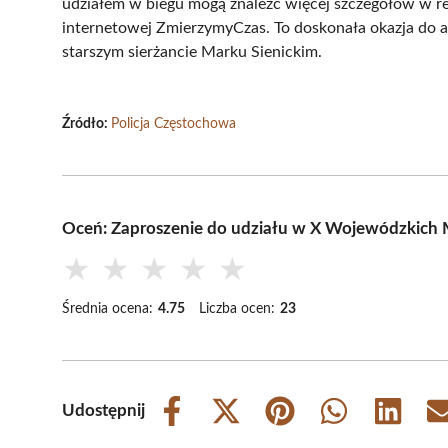
udziałem w biegu mogą znaleźć więcej szczegółów w reg
internetowej ZmierzymyCzas. To doskonała okazja do a
starszym sierżancie Marku Sienickim.
Źródło:
Policja Częstochowa
Oceń: Zaproszenie do udziału w X Wojewódzkich M
★
★
★
★
★
Średnia ocena:
4.75
Liczba ocen:
23
Udostępnij
Share
Share
Share
Share
Share
on
on
on
on
on