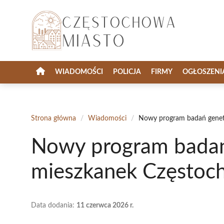
Przejdź
do
treści
WIADOMOŚCI
POLICJA
FIRMY
OGŁOSZENI
Strona główna
/
Wiadomości
/
Nowy program badań genet
Nowy program badań
mieszkanek Częstoc
Data dodania:
11 czerwca 2026 r.