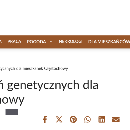
A
PRACA
POGODA
NEKROLOGI
DLA MIESZKAŃCÓ
ycznych dla mieszkanek Częstochowy
 genetycznych dla
howy
Share
Share
Share
Share
Share
Share
on
on
on
on
on
on