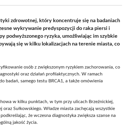
Facebook
X
Pinterest
WhatsApp
LinkedIn
Email
(Twitter)
yki zdrowotnej, który koncentruje się na badaniach
esne wykrywanie predyspozycji do raka piersi i
rupy podwyższonego ryzyka, umożliwiając im szybkie
ywają się w kilku lokalizacjach na terenie miasta, co
yfikowanie osób z zwiększonym ryzykiem zachorowania, co
agnostyki oraz działań profilaktycznych. W ramach
i do badań, samego testu BRCA1, a także omówienia
owa w kilku punktach, w tym przy ulicach Brzeźnickiej,
ej oraz Sułkowskiego. Władze miasta zachęcają wszystkie
, podkreślając, że wczesna diagnostyka zwiększa szanse na
gólną jakość życia.