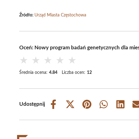
Źródło:
Urząd Miasta Częstochowa
Oceń: Nowy program badań genetycznych dla mi
★
★
★
★
★
Średnia ocena:
4.84
Liczba ocen:
12
Udostępnij
Share
Share
Share
Share
Share
on
on
on
on
on
Facebook
X
Pinterest
WhatsApp
LinkedIn
(Twitter)