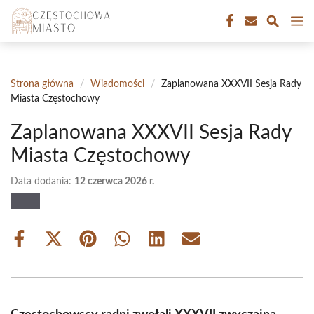
Przejdź
M
do
treści
Strona główna
/
Wiadomości
/
Zaplanowana XXXVII Sesja Rady
Miasta Częstochowy
Zaplanowana XXXVII Sesja Rady
Miasta Częstochowy
Data dodania:
12 czerwca 2026 r.
Share
Share
Share
Share
Share
Share
on
on
on
on
on
on
Facebook
X
Pinterest
WhatsApp
LinkedIn
Email
(Twitter)