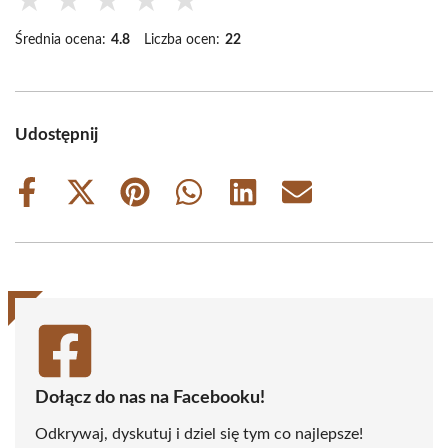
★
★
★
★
★
Średnia ocena:
4.8
Liczba ocen:
22
Udostępnij
Share
Share
Share
Share
Share
Share
on
on
on
on
on
on
Facebook
X
Pinterest
WhatsApp
LinkedIn
Email
(Twitter)
Dołącz do nas na Facebooku!
Odkrywaj, dyskutuj i dziel się tym co najlepsze!