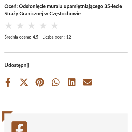
Oceń: Odsłonięcie muralu upamiętniającego 35-lecie
Straży Granicznej w Częstochowie
★
★
★
★
★
Średnia ocena:
4.5
Liczba ocen:
12
Udostępnij
Share
Share
Share
Share
Share
Share
on
on
on
on
on
on
Facebook
X
Pinterest
WhatsApp
LinkedIn
Email
(Twitter)