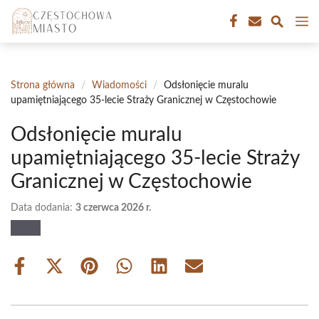
Przejdź
M
do
treści
Strona główna
/
Wiadomości
/
Odsłonięcie muralu
upamiętniającego 35-lecie Straży Granicznej w Częstochowie
Odsłonięcie muralu
upamiętniającego 35-lecie Straży
Granicznej w Częstochowie
Data dodania:
3 czerwca 2026 r.
Share
Share
Share
Share
Share
Share
on
on
on
on
on
on
Facebook
X
Pinterest
WhatsApp
LinkedIn
Email
(Twitter)