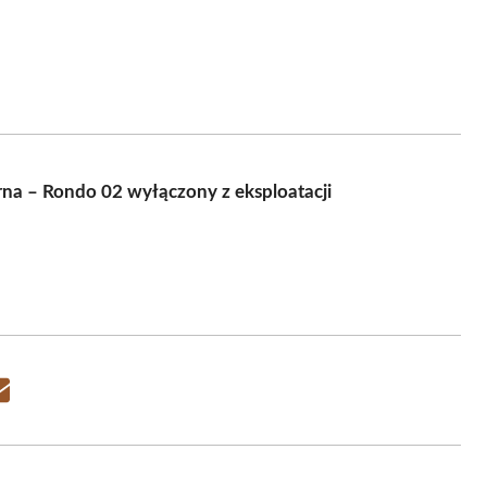
rna – Rondo 02 wyłączony z eksploatacji
Share
on
Email