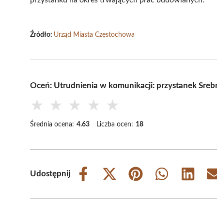
Źródło:
Urząd Miasta Częstochowa
Oceń: Utrudnienia w komunikacji: przystanek Sreb
★
★
★
★
★
Średnia ocena:
4.63
Liczba ocen:
18
Udostępnij
Share
Share
Share
Share
Share
on
on
on
on
on
Facebook
X
Pinterest
WhatsApp
LinkedIn
(Twitter)