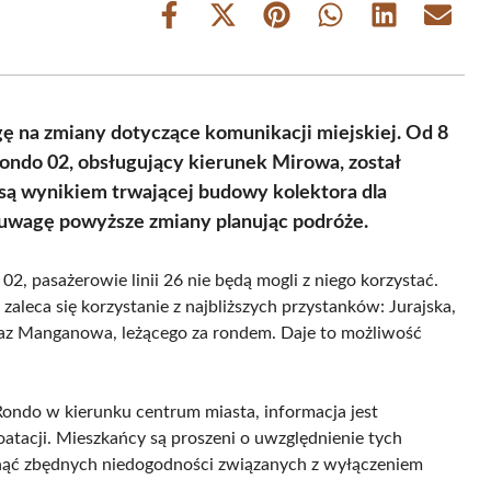
Share
Share
Share
Share
Share
Share
on
on
on
on
on
on
Facebook
X
Pinterest
WhatsApp
LinkedIn
Email
(Twitter)
 na zmiany dotyczące komunikacji miejskiej. Od 8
ondo 02, obsługujący kierunek Mirowa, został
są wynikiem trwającej budowy kolektora dla
d uwagę powyższe zmiany planując podróże.
, pasażerowie linii 26 nie będą mogli z niego korzystać.
leca się korzystanie z najbliższych przystanków: Jurajska,
az Manganowa, leżącego za rondem. Daje to możliwość
Rondo w kierunku centrum miasta, informacja jest
atacji. Mieszkańcy są proszeni o uwzględnienie tych
nąć zbędnych niedogodności związanych z wyłączeniem