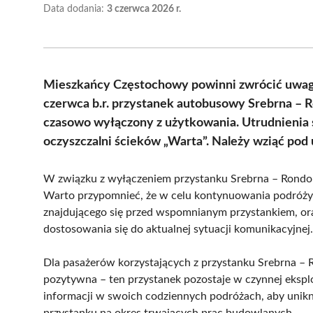
Data dodania:
3 czerwca 2026 r.
Mieszkańcy Częstochowy powinni zwrócić uwagę
czerwca b.r. przystanek autobusowy Srebrna – R
czasowo wyłączony z użytkowania. Utrudnienia 
oczyszczalni ścieków „Warta”. Należy wziąć po
W związku z wyłączeniem przystanku Srebrna – Rondo 02
Warto przypomnieć, że w celu kontynuowania podróży za
znajdującego się przed wspomnianym przystankiem, or
dostosowania się do aktualnej sytuacji komunikacyjnej.
Dla pasażerów korzystających z przystanku Srebrna – 
pozytywna – ten przystanek pozostaje w czynnej eksplo
informacji w swoich codziennych podróżach, aby unik
przystanku na okres trwających prac budowlanych.