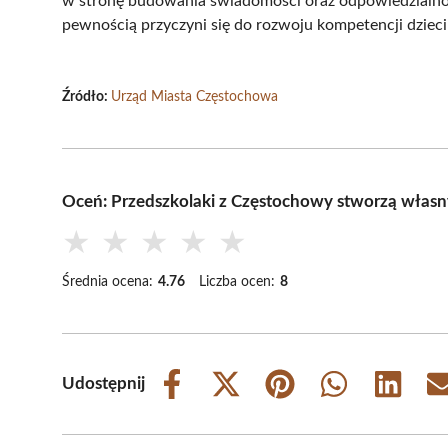
w stronę budowania świadomości oraz odpowiedzialno
pewnością przyczyni się do rozwoju kompetencji dziec
Źródło:
Urząd Miasta Częstochowa
Oceń: Przedszkolaki z Częstochowy stworzą własn
★
★
★
★
★
Średnia ocena:
4.76
Liczba ocen:
8
Udostępnij
Share
Share
Share
Share
Share
on
on
on
on
on
Facebook
X
Pinterest
WhatsApp
LinkedIn
(Twitter)