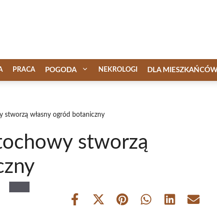
A
PRACA
POGODA
NEKROLOGI
DLA MIESZKAŃCÓ
y stworzą własny ogród botaniczny
stochowy stworzą
czny
Share
Share
Share
Share
Share
Share
on
on
on
on
on
on