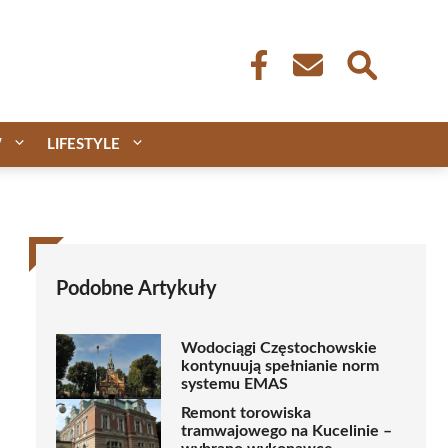
W
LIFESTYLE
Podobne Artykuły
Wodociągi Częstochowskie
kontynuują spełnianie norm
systemu EMAS
Remont torowiska
tramwajowego na Kucelinie –