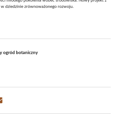
ści młodego pokolenia wobec środowiska. Nowy projekt z
i w dziedzinie zrównoważonego rozwoju.
y ogród botaniczny
Share
on
Email