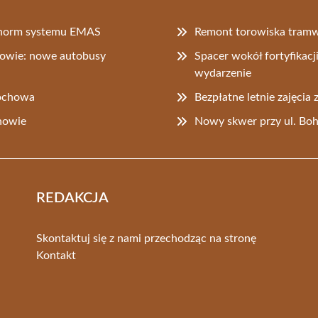
e norm systemu EMAS
Remont torowiska tram
howie: nowe autobusy
Spacer wokół fortyfikacj
wydarzenie
ochowa
Bezpłatne letnie zajęci
chowie
Nowy skwer przy ul. Boh
REDAKCJA
Skontaktuj się z nami przechodząc na stronę
Kontakt