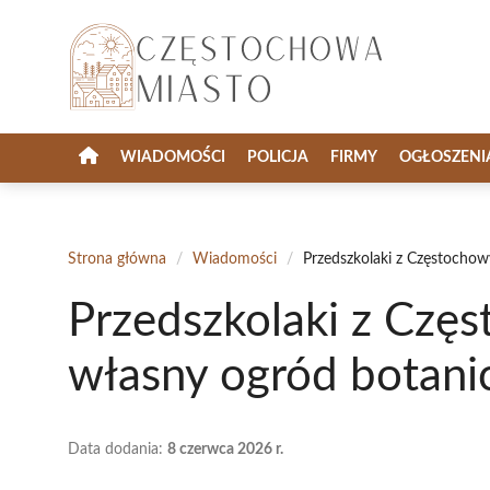
Przejdź
do
treści
WIADOMOŚCI
POLICJA
FIRMY
OGŁOSZENI
Strona główna
/
Wiadomości
/
Przedszkolaki z Częstochow
Przedszkolaki z Czę
własny ogród botani
Data dodania:
8 czerwca 2026 r.