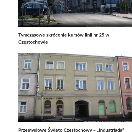
Tymczasowe skrócenie kursów linii nr 25 w
Częstochowie
Przemysłowe Święto Częstochowy – „Industriada”