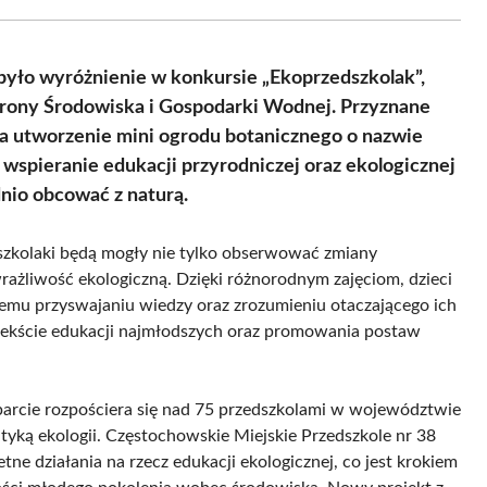
Facebook
X
Pinterest
WhatsApp
LinkedIn
Email
(Twitter)
było wyróżnienie w konkursie „Ekoprzedszkolak”,
ony Środowiska i Gospodarki Wodnej. Przyznane
na utworzenie mini ogrodu botanicznego o nazwie
 wspieranie edukacji przyrodniczej oraz ekologicznej
dnio obcować z naturą.
szkolaki będą mogły nie tylko obserwować zmiany
rażliwość ekologiczną. Dzięki różnorodnym zajęciom, dzieci
zemu przyswajaniu wiedzy oraz zrozumieniu otaczającego ich
ontekście edukacji najmłodszych oraz promowania postaw
e rozpościera się nad 75 przedszkolami w województwie
tyką ekologii. Częstochowskie Miejskie Przedszkole nr 38
etne działania na rzecz edukacji ekologicznej, co jest krokiem