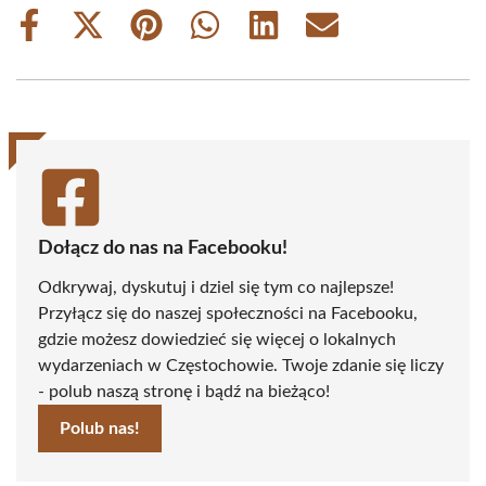
Share
Share
Share
Share
Share
Share
on
on
on
on
on
on
Facebook
X
Pinterest
WhatsApp
LinkedIn
Email
(Twitter)
Dołącz do nas na Facebooku!
Odkrywaj, dyskutuj i dziel się tym co najlepsze!
Przyłącz się do naszej społeczności na Facebooku,
gdzie możesz dowiedzieć się więcej o lokalnych
wydarzeniach w Częstochowie. Twoje zdanie się liczy
- polub naszą stronę i bądź na bieżąco!
Polub nas!