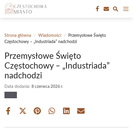
Przejdź
M
do
treści
Strona główna
/
Wiadomości
/
Przemysłowe Święto
Częstochowy – „Industriada” nadchodzi
Przemysłowe Święto
Częstochowy – „Industriada”
nadchodzi
Data dodania:
8 czerwca 2026 r.
Share
Share
Share
Share
Share
Share
on
on
on
on
on
on
Facebook
X
Pinterest
WhatsApp
LinkedIn
Email
(Twitter)