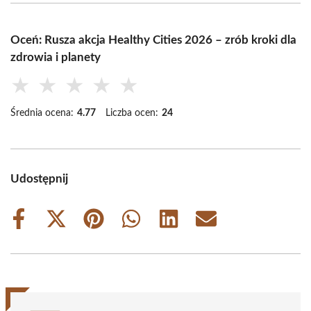
Oceń: Rusza akcja Healthy Cities 2026 – zrób kroki dla
zdrowia i planety
★
★
★
★
★
Średnia ocena:
4.77
Liczba ocen:
24
Udostępnij
Share
Share
Share
Share
Share
Share
on
on
on
on
on
on
Facebook
X
Pinterest
WhatsApp
LinkedIn
Email
(Twitter)