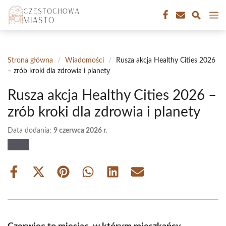
Przejdź
M
do
treści
Strona główna
/
Wiadomości
/
Rusza akcja Healthy Cities 2026
– zrób kroki dla zdrowia i planety
Rusza akcja Healthy Cities 2026 –
zrób kroki dla zdrowia i planety
Data dodania:
9 czerwca 2026 r.
Share
Share
Share
Share
Share
Share
on
on
on
on
on
on
Facebook
X
Pinterest
WhatsApp
LinkedIn
Email
(Twitter)