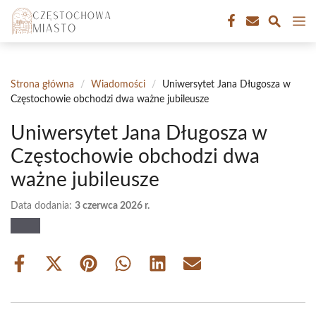
Przejdź
M
do
treści
Strona główna
/
Wiadomości
/
Uniwersytet Jana Długosza w
Częstochowie obchodzi dwa ważne jubileusze
Uniwersytet Jana Długosza w
Częstochowie obchodzi dwa
ważne jubileusze
Data dodania:
3 czerwca 2026 r.
Share
Share
Share
Share
Share
Share
on
on
on
on
on
on
Facebook
X
Pinterest
WhatsApp
LinkedIn
Email
(Twitter)