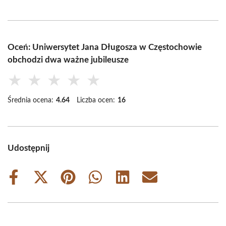
Oceń: Uniwersytet Jana Długosza w Częstochowie
obchodzi dwa ważne jubileusze
★
★
★
★
★
Średnia ocena:
4.64
Liczba ocen:
16
Udostępnij
Share
Share
Share
Share
Share
Share
on
on
on
on
on
on
Facebook
X
Pinterest
WhatsApp
LinkedIn
Email
(Twitter)