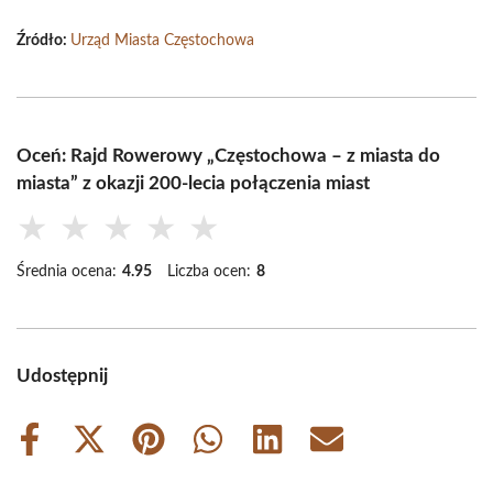
Źródło:
Urząd Miasta Częstochowa
Oceń: Rajd Rowerowy „Częstochowa – z miasta do
miasta” z okazji 200-lecia połączenia miast
★
★
★
★
★
Średnia ocena:
4.95
Liczba ocen:
8
Udostępnij
Share
Share
Share
Share
Share
Share
on
on
on
on
on
on
Facebook
X
Pinterest
WhatsApp
LinkedIn
Email