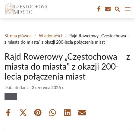
Przejdź
M
do
treści
Strona główna
/
Wiadomości
/
Rajd Rowerowy „Częstochowa –
z miasta do miasta” z okazji 200-lecia połączenia miast
Rajd Rowerowy „Częstochowa – z
miasta do miasta” z okazji 200-
lecia połączenia miast
Data dodania:
3 czerwca 2026 r.
Share
Share
Share
Share
Share
Share
on
on
on
on
on
on
Facebook
X
Pinterest
WhatsApp
LinkedIn
Email
(Twitter)