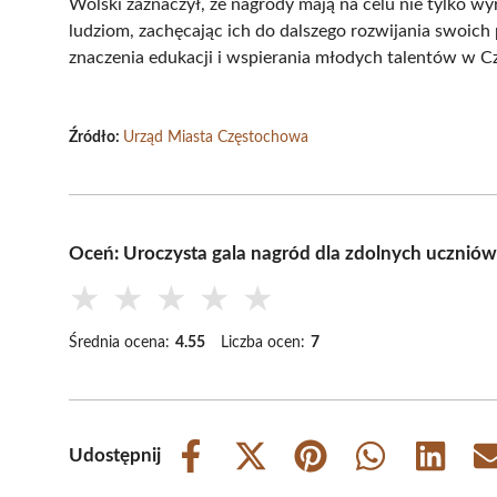
Wolski zaznaczył, że nagrody mają na celu nie tylko w
ludziom, zachęcając ich do dalszego rozwijania swoich
znaczenia edukacji i wspierania młodych talentów w C
Źródło:
Urząd Miasta Częstochowa
Oceń: Uroczysta gala nagród dla zdolnych ucznió
★
★
★
★
★
Średnia ocena:
4.55
Liczba ocen:
7
Udostępnij
Share
Share
Share
Share
Share
on
on
on
on
on