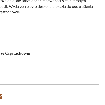
yróżnienie, ale także dodanie pewności siebie młodym
 pasji. Wydarzenie było doskonałą okazją do podkreślenia
zęstochowie.
w w Częstochowie
Share
on