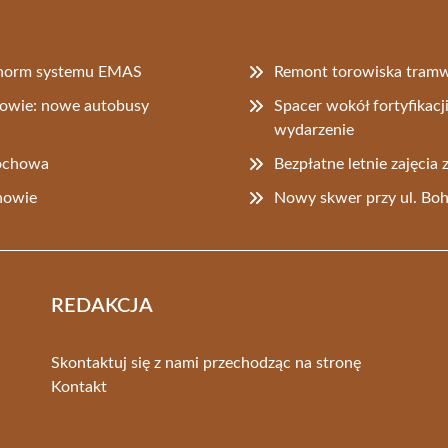
e norm systemu EMAS
Remont torowiska tram
howie: nowe autobusy
Spacer wokół fortyfikacj
wydarzenie
ochowa
Bezpłatne letnie zajęci
chowie
Nowy skwer przy ul. Boh
REDAKCJA
Skontaktuj się z nami przechodząc na stronę
Kontakt