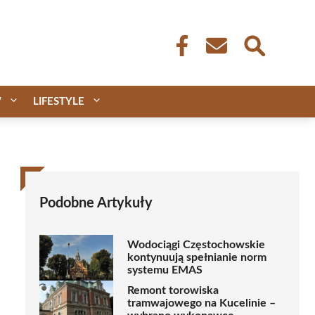
W
LIFESTYLE
Podobne Artykuły
Wodociągi Częstochowskie
kontynuują spełnianie norm
systemu EMAS
Remont torowiska
tramwajowego na Kucelinie –