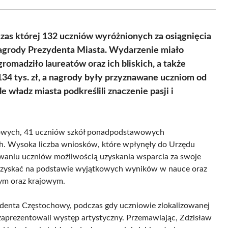
Facebook
X
Pinterest
WhatsApp
LinkedIn
Email
(Twitter)
zas której 132 uczniów wyróżnionych za osiągnięcia
agrody Prezydenta Miasta. Wydarzenie miało
omadziło laureatów oraz ich bliskich, a także
 134 tys. zł, a nagrody były przyznawane uczniom od
 władz miasta podkreślili znaczenie pasji i
wowych, 41 uczniów szkół ponadpodstawowych
ch. Wysoka liczba wniosków, które wpłynęły do Urzędu
owaniu uczniów możliwością uzyskania wsparcia za swoje
 uzyskać na podstawie wyjątkowych wyników w nauce oraz
nym oraz krajowym.
ydenta Częstochowy, podczas gdy uczniowie zlokalizowanej
zaprezentowali występ artystyczny. Przemawiając, Zdzisław