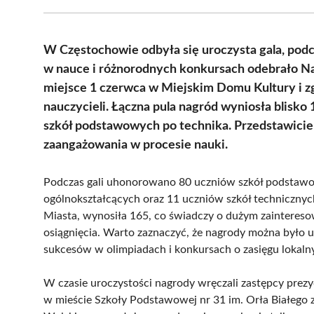
W Częstochowie odbyła się uroczysta gala, podc
w nauce i różnorodnych konkursach odebrało N
miejsce 1 czerwca w Miejskim Domu Kultury i zgr
nauczycieli. Łączna pula nagród wyniosła blisko
szkół podstawowych po technika. Przedstawiciele
zaangażowania w procesie nauki.
Podczas gali uhonorowano 80 uczniów szkół podsta
ogólnokształcących oraz 11 uczniów szkół techniczny
Miasta, wynosiła 165, co świadczy o dużym zainteres
osiągnięcia. Warto zaznaczyć, że nagrody można było
sukcesów w olimpiadach i konkursach o zasięgu lokal
W czasie uroczystości nagrody wręczali zastępcy prez
w mieście Szkoły Podstawowej nr 31 im. Orła Białego 