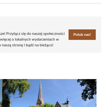
Email
sze! Przyłącz się do naszej społeczności
Polub nas!
 więcej o lokalnych wydarzeniach w
b naszą stronę i bądź na bieżąco!