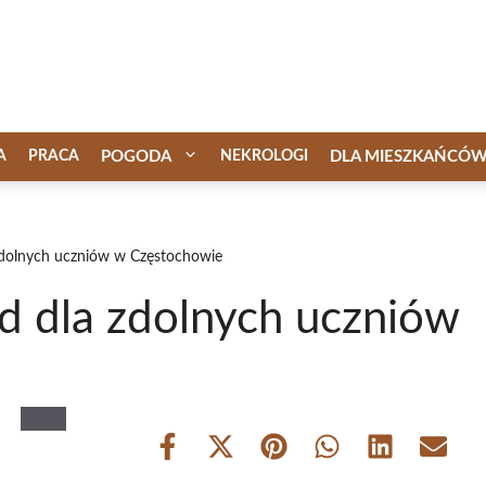
A
PRACA
POGODA
NEKROLOGI
DLA MIESZKAŃCÓ
 zdolnych uczniów w Częstochowie
d dla zdolnych uczniów
Share
Share
Share
Share
Share
Share
on
on
on
on
on
on