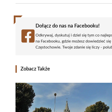
Facebook
X
Pinterest
WhatsApp
LinkedIn
(Twitter)
Dołącz do nas na Facebooku!
Odkrywaj, dyskutuj i dziel się tym co najlep
na Facebooku, gdzie możesz dowiedzieć się
Częstochowie. Twoje zdanie się liczy - polu
Zobacz Także