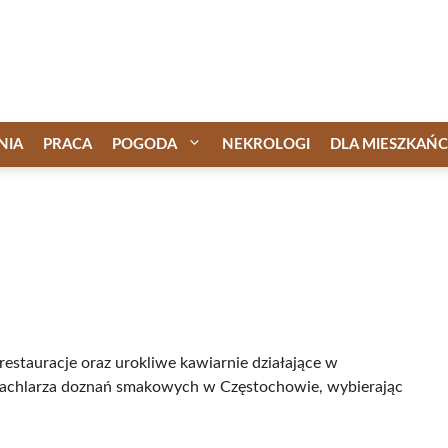
NIA
PRACA
POGODA
NEKROLOGI
DLA MIESZKAŃ
estauracje oraz urokliwe kawiarnie działające w
achlarza doznań smakowych w Częstochowie, wybierając