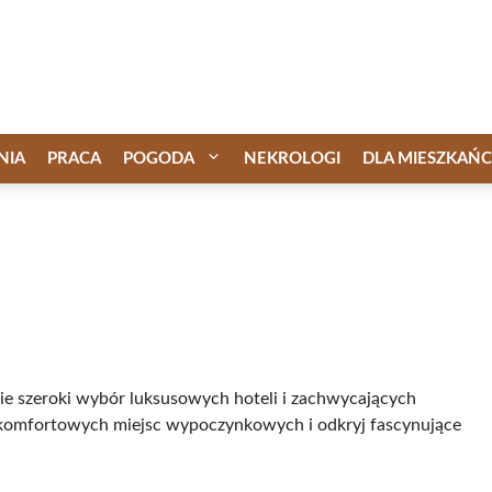
NIA
PRACA
POGODA
NEKROLOGI
DLA MIESZKAŃ
bie szeroki wybór luksusowych hoteli i zachwycających
komfortowych miejsc wypoczynkowych i odkryj fascynujące