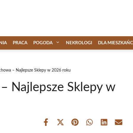
NIA
PRACA
POGODA
NEKROLOGI
DLA MIESZKAŃ
ochowa – Najlepsze Sklepy w 2026 roku
 – Najlepsze Sklepy w
Share
Share
Share
Share
Share
Share
on
on
on
on
on
on