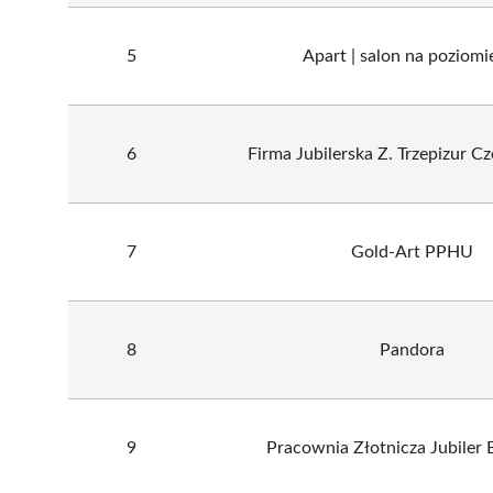
5
Apart | salon na poziomi
6
Firma Jubilerska Z. Trzepizur 
7
Gold-Art PPHU
8
Pandora
9
Pracownia Złotnicza Jubiler 