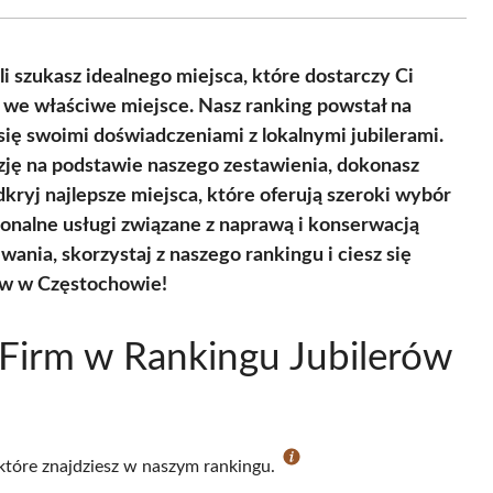
Facebook
X
Pinterest
WhatsApp
LinkedIn
Email
(Twitter)
i szukasz idealnego miejsca, które dostarczy Ci
eś we właściwe miejsce. Nasz ranking powstał na
 się swoimi doświadczeniami z lokalnymi jubilerami.
ję na podstawie naszego zestawienia, dokonasz
kryj najlepsze miejsca, które oferują szeroki wybór
sjonalne usługi związane z naprawą i konserwacją
wania, skorzystaj z naszego rankingu i ciesz się
ów w Częstochowie!
Firm w Rankingu Jubilerów
 które znajdziesz w naszym rankingu.