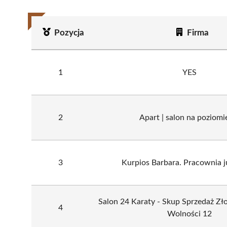
Pozycja
Firma
1
YES
2
Apart | salon na poziomi
3
Kurpios Barbara. Pracownia j
Salon 24 Karaty - Skup Sprzedaż Złot
4
Wolności 12