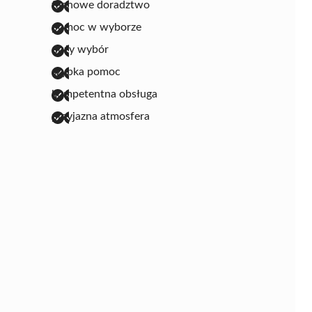
fachowe doradztwo
pomoc w wyborze
duży wybór
szybka pomoc
kompetentna obsługa
przyjazna atmosfera