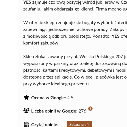
YES
zajmuje czołową pozycję wśród jubilerów w Częs
zaufaniu, jakim obdarzają go klienci. Firma mocno 
W ofercie sklepu znajduje się bogaty wybór biżuterii
zapewniając jednocześnie fachowe porady. Zakupy mo
z możliwością odbioru osobistego. Ponadto,
YES
ofe
komfort zakupów.
Sklep zlokalizowany przy al. Wojska Polskiego 207 
wyposażony w parking oraz toaletę dostosowaną d
płatności kartami kredytowymi, debetowymi i mobil
dostępne przez aplikację. Co więcej, placówka jest
przy wyborze idealnego prezentu.
Ocena w Google:
4.5
Liczba opinii w Google:
276
Czytaj opinie:
Zobacz profil