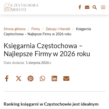
Przejdź
M
do
treści
Strona główna
/
Firmy
/
Zakupy i Handel
/
Księgarnia
Częstochowa – Najlepsze Firmy w 2026 roku
Księgarnia Częstochowa –
Najlepsze Firmy w 2026 roku
Data dodania:
1 sierpnia 2026 r.
Share
Share
Share
Share
Share
Share
on
on
on
on
on
on
Facebook
X
Pinterest
WhatsApp
LinkedIn
Email
(Twitter)
Ranking księgarni w Częstochowie jest idealnym