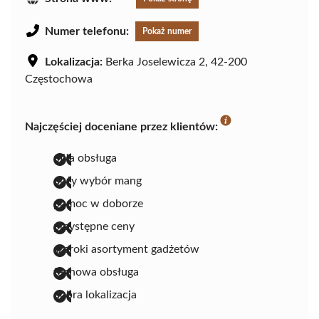
Numer telefonu:
Pokaż numer
Lokalizacja:
Berka Joselewicza 2, 42-200
Częstochowa
Najczęściej doceniane przez klientów:
miła obsługa
duży wybór mang
pomoc w doborze
przystępne ceny
szeroki asortyment gadżetów
fachowa obsługa
dobra lokalizacja