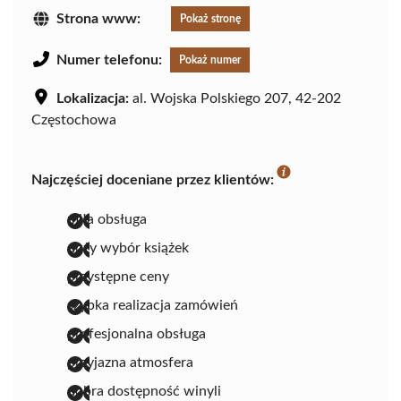
Strona www:
Pokaż stronę
Numer telefonu:
Pokaż numer
Lokalizacja:
al. Wojska Polskiego 207, 42-202
Częstochowa
Najczęściej doceniane przez klientów:
miła obsługa
duży wybór książek
przystępne ceny
szybka realizacja zamówień
profesjonalna obsługa
przyjazna atmosfera
dobra dostępność winyli