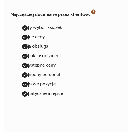
Najczęściej doceniane przez klientów:
duży wybór książek
niskie ceny
miła obsługa
szeroki asortyment
przystępne ceny
pomocny personel
ciekawe pozycje
klimatyczne miejsce