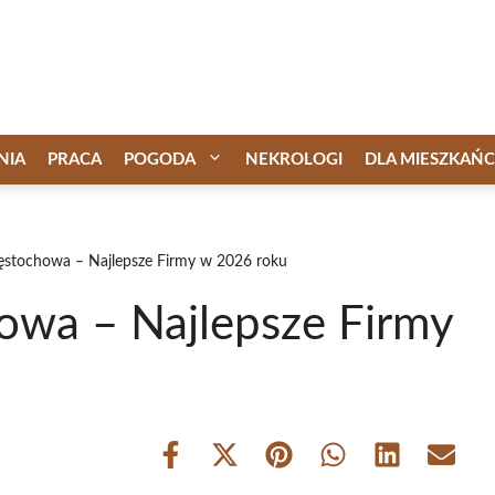
NIA
PRACA
POGODA
NEKROLOGI
DLA MIESZKAŃ
ęstochowa – Najlepsze Firmy w 2026 roku
owa – Najlepsze Firmy
Share
Share
Share
Share
Share
Share
on
on
on
on
on
on