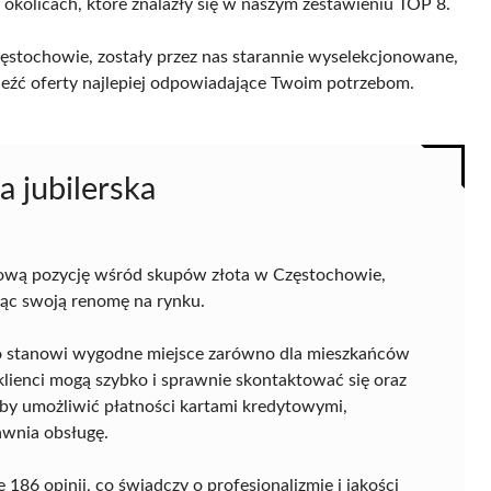
 okolicach, które znalazły się w naszym zestawieniu TOP 8.
ęstochowie, zostały przez nas starannie wyselekcjonowane,
naleźć oferty najlepiej odpowiadające Twoim potrzebom.
a jubilerska
ową pozycję wśród skupów złota w Częstochowie,
jąc swoją renomę na rynku.
, co stanowi wygodne miejsce zarówno dla mieszkańców
 klienci mogą szybko i sprawnie skontaktować się oraz
 by umożliwić płatności kartami kredytowymi,
wnia obsługę.
186 opinii, co świadczy o profesjonalizmie i jakości