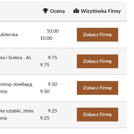
Ocena
Wizytówka Firmy
10.00
ubilerska
Zobacz Firmę
10.00
a i Srebra - Al.
9.75
Zobacz Firmę
9.75
wnshop ломбард
9.50
Zobacz Firmę
tor
9.50
e sztabki, złote
9.25
Zobacz Firmę
eria
9.25