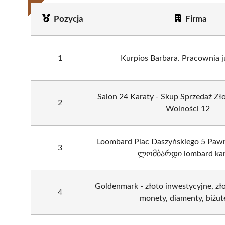
Pozycja
Firma
1
Kurpios Barbara. Pracownia j
Salon 24 Karaty - Skup Sprzedaż Złot
2
Wolności 12
Loombard Plac Daszyńskiego 5 Pa
3
ლომბარდი lombard kan
Goldenmark - złoto inwestycyjne, złot
4
monety, diamenty, biżut