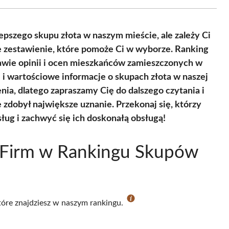
Facebook
X
Pinterest
WhatsApp
LinkedIn
Email
(Twitter)
pszego skupu złota w naszym mieście, ale zależy Ci
e zestawienie, które pomoże Ci w wyborze. Ranking
awie opinii i ocen mieszkańców zamieszczonych w
 i wartościowe informacje o skupach złota w naszej
ia, dlatego zapraszamy Cię do dalszego czytania i
zdobył największe uznanie. Przekonaj się, którzy
sług i zachwyć się ich doskonałą obsługą!
 Firm w Rankingu Skupów
które znajdziesz w naszym rankingu.