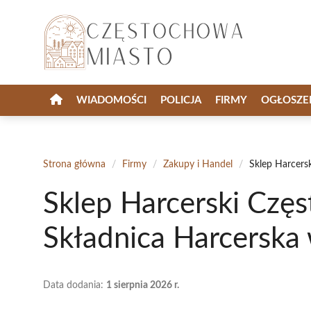
Przejdź
do
treści
WIADOMOŚCI
POLICJA
FIRMY
OGŁOSZE
Strona główna
/
Firmy
/
Zakupy i Handel
/
Sklep Harcers
Sklep Harcerski Czę
Składnica Harcerska
Data dodania:
1 sierpnia 2026 r.