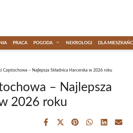
NIA
PRACA
POGODA
NEKROLOGI
DLA MIESZKAŃ
ki Częstochowa – Najlepsza Składnica Harcerska w 2026 roku
stochowa – Najlepsza
 w 2026 roku
Share
Share
Share
Share
Share
Share
on
on
on
on
on
on