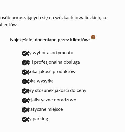
osób poruszających się na wózkach inwalidzkich, co
klientów.
Najczęściej doceniane przez klientów:
duży wybór asortymentu
miła i profesjonalna obsługa
wysoka jakość produktów
szybka wysyłka
dobry stosunek jakości do ceny
specjalistyczne doradztwo
klimatyczne miejsce
duży parking