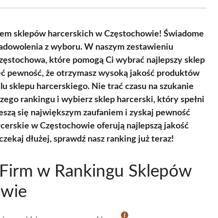
Facebook
X
Pinterest
WhatsApp
LinkedIn
Email
(Twitter)
giem sklepów harcerskich w Częstochowie! Świadome
zadowolenia z wyboru. W naszym zestawieniu
Częstochowa, które pomogą Ci wybrać najlepszy sklep
ieć pewność, że otrzymasz wysoką jakość produktów
lu sklepu harcerskiego. Nie trać czasu na szukanie
zego rankingu i wybierz sklep harcerski, który spełni
ieszą się największym zaufaniem i zyskaj pewność
rcerskie w Częstochowie oferują najlepszą jakość
zekaj dłużej, sprawdź nasz ranking już teraz!
 Firm w Rankingu Sklepów
owie