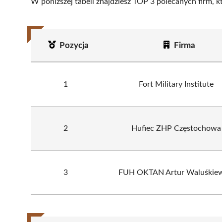
W poniższej tabeli znajdziesz TOP 3 polecanych firm, 
Pozycja
Firma
1
Fort Military Institute
2
Hufiec ZHP Częstochowa
3
FUH OKTAN Artur Waluśkiew