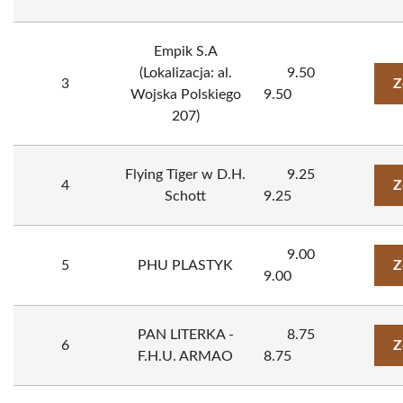
Empik S.A
(Lokalizacja: al.
9.50
3
Z
Wojska Polskiego
9.50
207)
Flying Tiger w D.H.
9.25
4
Z
Schott
9.25
9.00
5
PHU PLASTYK
Z
9.00
PAN LITERKA -
8.75
6
Z
F.H.U. ARMAO
8.75