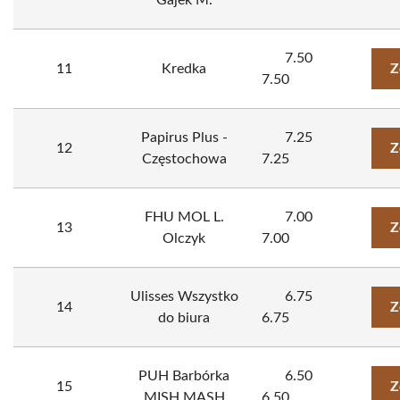
Gajek M.
7.50
11
Kredka
Z
7.50
Papirus Plus -
7.25
12
Z
Częstochowa
7.25
FHU MOL L.
7.00
13
Z
Olczyk
7.00
Ulisses Wszystko
6.75
14
Z
do biura
6.75
PUH Barbórka
6.50
15
Z
MISH MASH
6.50