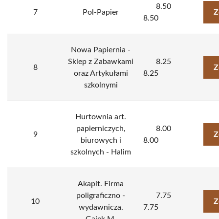
8.50
7
Pol-Papier
Z
8.50
Nowa Papiernia -
Sklep z Zabawkami
8.25
8
Z
oraz Artykułami
8.25
szkolnymi
Hurtownia art.
papierniczych,
8.00
9
Z
biurowych i
8.00
szkolnych - Halim
Akapit. Firma
poligraficzno -
7.75
10
Z
wydawnicza.
7.75