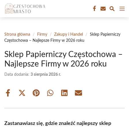
Przejdź
M
do
treści
Strona główna
/
Firmy
/
Zakupy i Handel
/
Sklep Papierniczy
Częstochowa – Najlepsze Firmy w 2026 roku
Sklep Papierniczy Częstochowa –
Najlepsze Firmy w 2026 roku
Data dodania:
3 sierpnia 2026 r.
Share
Share
Share
Share
Share
Share
on
on
on
on
on
on
Facebook
X
Pinterest
WhatsApp
LinkedIn
Email
(Twitter)
Zastanawiasz się, gdzie znaleźć najlepszy sklep