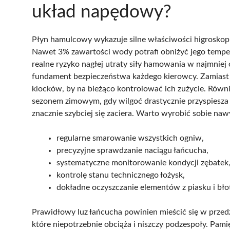
układ napędowy?
Płyn hamulcowy wykazuje silne właściwości higroskopij
Nawet 3% zawartości wody potrafi obniżyć jego tempera
realne ryzyko nagłej utraty siły hamowania w najmni
fundament bezpieczeństwa każdego kierowcy. Zamiast cz
klocków, by na bieżąco kontrolować ich zużycie. Równi
sezonem zimowym, gdy wilgoć drastycznie przyspiesza k
znacznie szybciej się zaciera. Warto wyrobić sobie na
regularne smarowanie wszystkich ogniw,
precyzyjne sprawdzanie naciągu łańcucha,
systematyczne monitorowanie kondycji zębatek
kontrolę stanu technicznego łożysk,
dokładne oczyszczanie elementów z piasku i bło
Prawidłowy luz łańcucha powinien mieścić się w przed
które niepotrzebnie obciąża i niszczy podzespoły. Pami