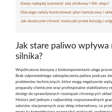
Kiedy najlepiej wymienić olej silnikowy i filtr oleju?
Dlaczego należy kontrolować płyn hamulcowy i uk
Jak skutecznie chronić motocykl przed korozją i wil
Jak stare paliwo wpływa n
silnika?
Współczesna benzyna z biokomponentami ulega proceso
Brak odpowiedniego zabezpieczenia paliwa podczas zi
problemów technicznych, które mogą negatywnie wpły
preparaty chemiczne oraz profesjonalne stabilizatory
dostęp do sprawdzonych rozwiązań chroniących układ za
Motors jest jednym z najbardziej rozpoznawalnych gra
salonów stacjonarnych oraz sklep internetowy, co przek
mogą tu kompleksowo wyposażyć motocykl, wybierając s