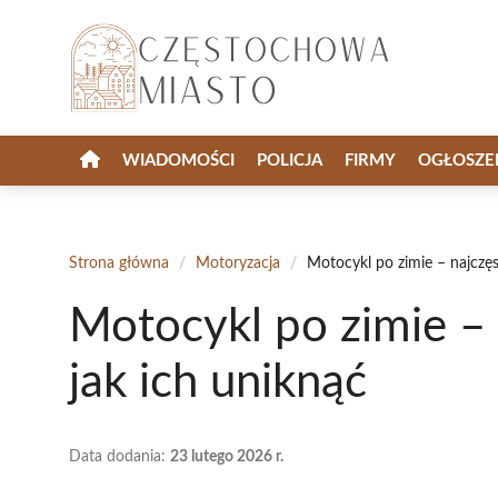
Przejdź
do
treści
WIADOMOŚCI
POLICJA
FIRMY
OGŁOSZE
Strona główna
/
Motoryzacja
/
Motocykl po zimie – najczęst
Motocykl po zimie – n
jak ich uniknąć
Data dodania:
23 lutego 2026 r.