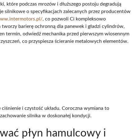
rki, które podczas mrozów i dłuższego postoju degradują
je silnikowe o specyfikacjach zalecanych przez producentów
www.intermotors.pl/
, co pozwoli Ci kompleksowo
tworzy barierę ochronną dla panewek i gładzi cylindrów,
eś ten termin, odwiedź mechanika przed pierwszym wiosennym
ieczyszczeń, co przyspiesza ścieranie metalowych elementów.
e ciśnienie i czystość układu. Coroczna wymiana to
 zachowanie silnika w doskonałej kondycji.
ować płyn hamulcowy i