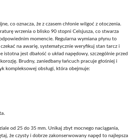
ne, co oznacza, że z czasem chłonie wilgoć z otoczenia.
turę wrzenia o blisko 90 stopni Celsjusza, co stwarza
ej odpowiednim momencie. Regularna wymiana płynu to
ekać na awarię, systematycznie weryfikuj stan tarcz i
e istotna jest dbałość o układ napędowy, szczególnie przed
orozję. Brudny, zaniedbany łańcuch pracuje głośniej i
wyk kompleksowej obsługi, która obejmuje:
,
ta.
ziale od 25 do 35 mm. Unikaj zbyt mocnego naciągania,
ętaj, że czysty i dobrze zakonserwowany napęd to najlepsza