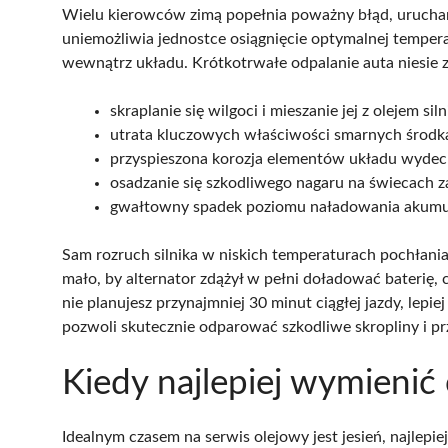
Wielu kierowców zimą popełnia poważny błąd, uruchamia
uniemożliwia jednostce osiągnięcie optymalnej temperat
wewnątrz układu. Krótkotrwałe odpalanie auta niesie 
skraplanie się wilgoci i mieszanie jej z olejem si
utrata kluczowych właściwości smarnych środk
przyspieszona korozja elementów układu wyde
osadzanie się szkodliwego nagaru na świecach 
gwałtowny spadek poziomu naładowania akumu
Sam rozruch silnika w niskich temperaturach pochłani
mało, by alternator zdążył w pełni doładować baterię, 
nie planujesz przynajmniej 30 minut ciągłej jazdy, lepie
pozwoli skutecznie odparować szkodliwe skropliny i p
Kiedy najlepiej wymienić ol
Idealnym czasem na serwis olejowy jest jesień, najle