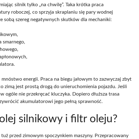
jąc silnik tylko „na chwilę”. Taka krótka praca
ury roboczej, co sprzyja skraplaniu się pary wodnej
ze sobą szereg negatywnych skutków dla mechaniki:
lnikowym,
a smarnego,
chowego,
zapłonowych,
latora.
a mnóstwo energii. Praca na biegu jałowym to zazwyczaj zbyt
co zimą jest prostą drogą do unieruchomienia pojazdu. Jeśli
j w ogóle nie przekręcać kluczyka. Dopiero dłuższa trasa
rzywrócić akumulatorowi jego pełną sprawność.
ej silnikowy i filtr oleju?
piej tuż przed zimowym spoczynkiem maszyny. Przepracowany