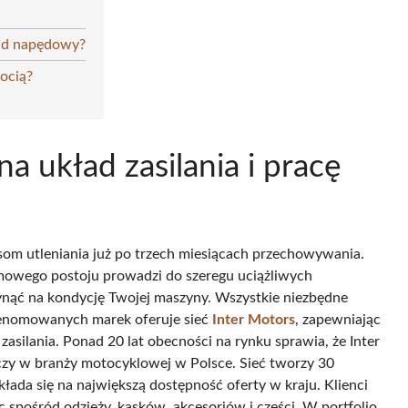
ład napędowy?
gocią?
a układ zasilania i pracę
m utleniania już po trzech miesiącach przechowywania.
mowego postoju prowadzi do szeregu uciążliwych
nąć na kondycję Twojej maszyny. Wszystkie niezbędne
 renomowanych marek oferuje sieć
Inter Motors
, zapewniając
silania. Ponad 20 lat obecności na rynku sprawia, że Inter
czy w branży motocyklowej w Polsce. Sieć tworzy 30
łada się na największą dostępność oferty w kraju. Klienci
pośród odzieży, kasków, akcesoriów i części. W portfolio