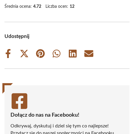
Średnia ocena:
4.72
Liczba ocen:
12
Udostępnij
Share
Share
Share
Share
Share
Share
on
on
on
on
on
on
Facebook
X
Pinterest
WhatsApp
LinkedIn
Email
(Twitter)
Dołącz do nas na Facebooku!
Odkrywaj, dyskutuj i dziel się tym co najlepsze!
Przyłącz się do naszej społeczności na Facebooku,