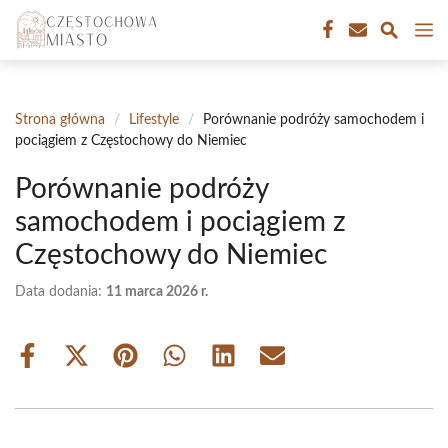
Przejdź
M
do
treści
Strona główna
/
Lifestyle
/
Porównanie podróży samochodem i
pociągiem z Częstochowy do Niemiec
Porównanie podróży
samochodem i pociągiem z
Częstochowy do Niemiec
Data dodania:
11 marca 2026 r.
Share
Share
Share
Share
Share
Share
on
on
on
on
on
on
Facebook
X
Pinterest
WhatsApp
LinkedIn
Email
(Twitter)