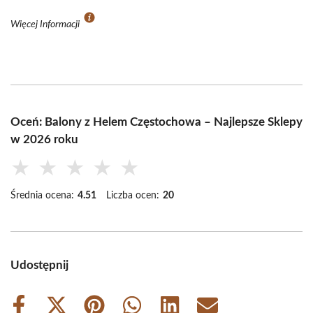
Więcej Informacji
Oceń: Balony z Helem Częstochowa – Najlepsze Sklepy
w 2026 roku
★
★
★
★
★
Średnia ocena:
4.51
Liczba ocen:
20
Udostępnij
Share
Share
Share
Share
Share
Share