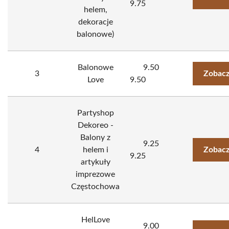
9.75
helem,
dekoracje
balonowe)
Balonowe
9.50
3
Zobacz
Love
9.50
Partyshop
Dekoreo -
Balony z
9.25
4
helem i
Zobacz
9.25
artykuły
imprezowe
Częstochowa
HelLove
9.00