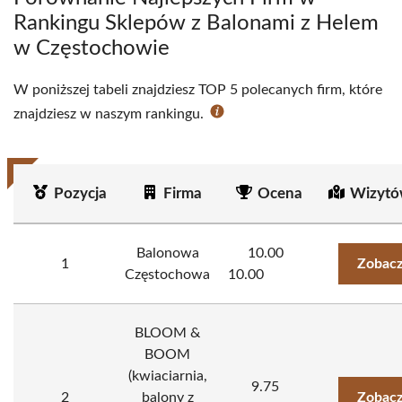
Rankingu Sklepów z Balonami z Helem
w Częstochowie
W poniższej tabeli znajdziesz TOP 5 polecanych firm, które
znajdziesz w naszym rankingu.
Pozycja
Firma
Ocena
Wizytó
Balonowa
10.00
1
Zobacz
Częstochowa
10.00
BLOOM &
BOOM
(kwiaciarnia,
9.75
2
balony z
Zobacz