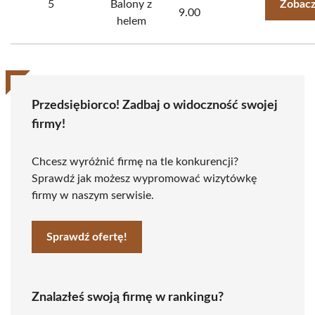
5
Balony z
Zobacz
9.00
helem
Przedsiębiorco! Zadbaj o widoczność swojej
firmy!
Chcesz wyróżnić firmę na tle konkurencji?
Sprawdź jak możesz wypromować wizytówkę
firmy w naszym serwisie.
Sprawdź ofertę!
Znalazłeś swoją firmę w rankingu?