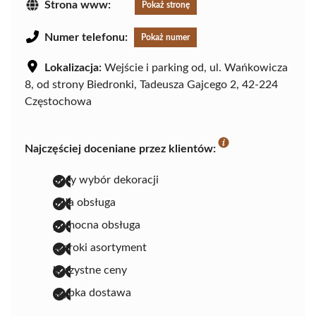
Strona www:
Pokaż stronę
Numer telefonu:
Pokaż numer
Lokalizacja:
Wejście i parking od, ul. Wańkowicza
8, od strony Biedronki, Tadeusza Gajcego 2, 42-224
Częstochowa
Najczęściej doceniane przez klientów:
duży wybór dekoracji
miła obsługa
pomocna obsługa
szeroki asortyment
korzystne ceny
szybka dostawa