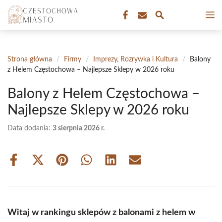
Przejdź
M
do
treści
Strona główna
/
Firmy
/
Imprezy, Rozrywka i Kultura
/
Balony
z Helem Częstochowa – Najlepsze Sklepy w 2026 roku
Balony z Helem Częstochowa –
Najlepsze Sklepy w 2026 roku
Data dodania:
3 sierpnia 2026 r.
Share
Share
Share
Share
Share
Share
on
on
on
on
on
on
Facebook
X
Pinterest
WhatsApp
LinkedIn
Email
(Twitter)
Witaj w rankingu sklepów z balonami z helem w