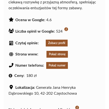
ciekawą rozrywkę z przyjazną atmosferą, spełniając
oczekiwania entuzjastów tej formy zabawy.
Ocena w Google:
4.6
Liczba opinii w Google:
524
Czytaj opinie:
Zobacz profil
Strona www:
Pokaż stronę
Numer telefonu:
Pokaż numer
Ceny:
180 zł
Lokalizacja:
Generała Jana Henryka
Dąbrowskiego 10, 42-202 Częstochowa