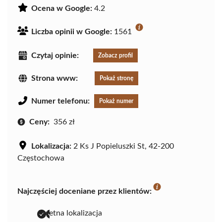
Ocena w Google:
4.2
Liczba opinii w Google:
1561
Czytaj opinie:
Zobacz profil
Strona www:
Pokaż stronę
Numer telefonu:
Pokaż numer
Ceny:
356 zł
Lokalizacja:
2 Ks J Popieluszki St, 42-200
Częstochowa
Najczęściej doceniane przez klientów:
świetna lokalizacja