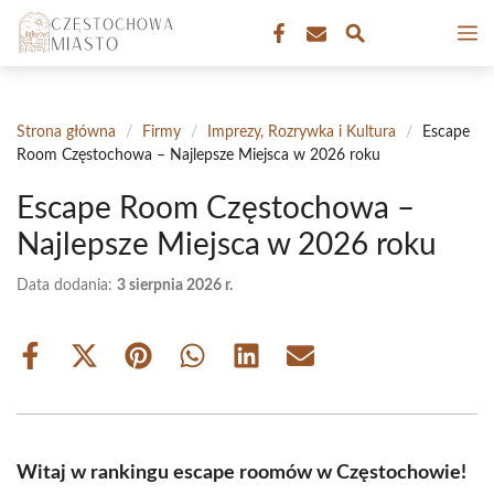
Przejdź
M
do
treści
Strona główna
/
Firmy
/
Imprezy, Rozrywka i Kultura
/
Escape
Room Częstochowa – Najlepsze Miejsca w 2026 roku
Escape Room Częstochowa –
Najlepsze Miejsca w 2026 roku
Data dodania:
3 sierpnia 2026 r.
Share
Share
Share
Share
Share
Share
on
on
on
on
on
on
Facebook
X
Pinterest
WhatsApp
LinkedIn
Email
(Twitter)
Witaj w rankingu escape roomów w Częstochowie!