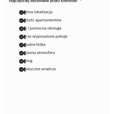
Najczęściej doceniane przez klientów:
świetna lokalizacja
czystość apartamentów
miła i pomocna obsługa
dobrze wyposażone pokoje
wygodne łóżka
przyjazna atmosfera
parking
klimatyczne wnętrza