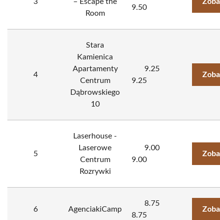
3
– Escape the
Zoba
9.50
Room
Stara
Kamienica
Apartamenty
9.25
4
Zoba
Centrum
9.25
Dąbrowskiego
10
Laserhouse -
Laserowe
9.00
5
Zoba
Centrum
9.00
Rozrywki
8.75
6
AgenciakiCamp
Zoba
8.75