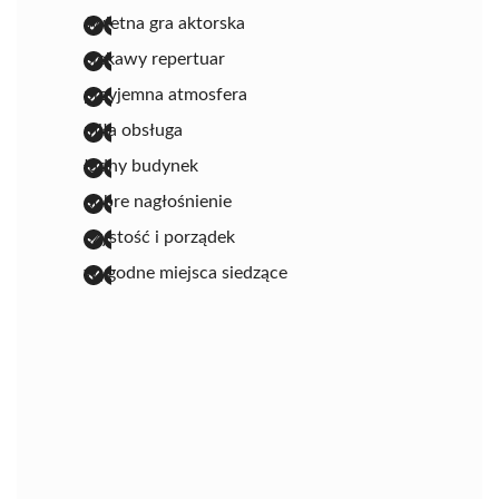
świetna gra aktorska
ciekawy repertuar
przyjemna atmosfera
miła obsługa
ładny budynek
dobre nagłośnienie
czystość i porządek
wygodne miejsca siedzące