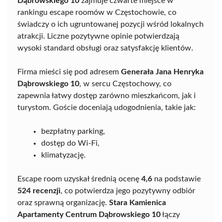
Dąbrowskiego 10
zajmuje czwarte miejsce w
rankingu escape roomów w Częstochowie, co
świadczy o ich ugruntowanej pozycji wśród lokalnych
atrakcji. Liczne pozytywne opinie potwierdzają
wysoki standard obsługi oraz satysfakcję klientów.
Firma mieści się pod adresem
Generała Jana Henryka
Dąbrowskiego 10
, w sercu Częstochowy, co
zapewnia łatwy dostęp zarówno mieszkańcom, jak i
turystom. Goście doceniają udogodnienia, takie jak:
bezpłatny parking,
dostęp do Wi-Fi,
klimatyzację.
Escape room uzyskał średnią ocenę
4,6
na podstawie
524 recenzji
, co potwierdza jego pozytywny odbiór
oraz sprawną organizację.
Stara Kamienica
Apartamenty Centrum Dąbrowskiego 10
łączy