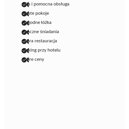
miła i pomocna obsługa
czyste pokoje
wygodne łóżka
smaczne śniadania
dobra restauracja
parking przy hotelu
dobre ceny