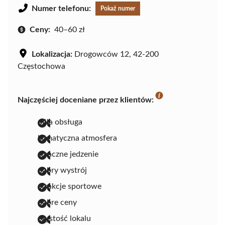
Numer telefonu:
Pokaż numer
Ceny:
40–60 zł
Lokalizacja:
Drogowców 12, 42-200
Częstochowa
Najczęściej doceniane przez klientów:
miła obsługa
klimatyczna atmosfera
smaczne jedzenie
dobry wystrój
atrakcje sportowe
dobre ceny
czystość lokalu