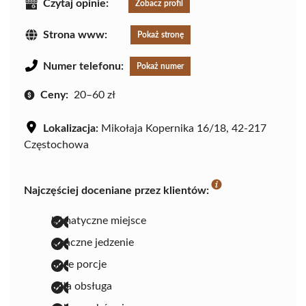
Czytaj opinie:
Zobacz profil
Strona www:
Pokaż stronę
Numer telefonu:
Pokaż numer
Ceny:
20–60 zł
Lokalizacja:
Mikołaja Kopernika 16/18, 42-217
Częstochowa
Najczęściej doceniane przez klientów:
klimatyczne miejsce
smaczne jedzenie
duże porcje
miła obsługa