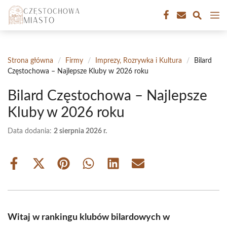
Przejdź
M
do
treści
Strona główna
/
Firmy
/
Imprezy, Rozrywka i Kultura
/
Bilard
Częstochowa – Najlepsze Kluby w 2026 roku
Bilard Częstochowa – Najlepsze
Kluby w 2026 roku
Data dodania:
2 sierpnia 2026 r.
Share
Share
Share
Share
Share
Share
on
on
on
on
on
on
Facebook
X
Pinterest
WhatsApp
LinkedIn
Email
(Twitter)
Witaj w rankingu klubów bilardowych w