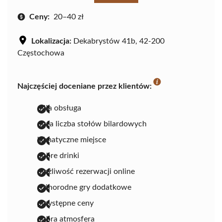
Ceny:
20–40 zł
Lokalizacja:
Dekabrystów 41b, 42-200
Częstochowa
Najczęściej doceniane przez klientów:
miła obsługa
duża liczba stołów bilardowych
klimatyczne miejsce
dobre drinki
możliwość rezerwacji online
różnorodne gry dodatkowe
przystępne ceny
dobra atmosfera